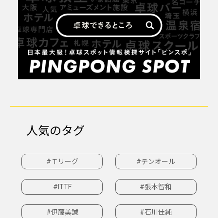
人気のタグ
#Ｔリーグ
#テンオール
#ITTF
#張本智和
#伊藤美誠
#石川佳純