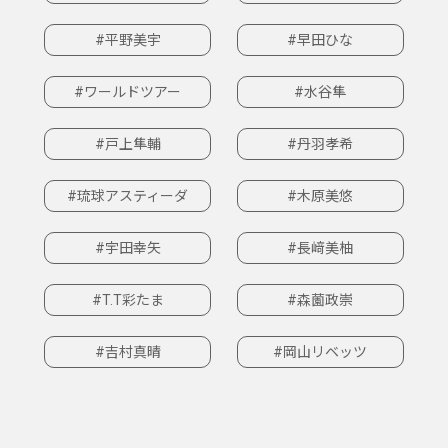
#平野美宇
#早田ひな
#ワールドツアー
#水谷隼
#戸上隼輔
#丹羽孝希
#琉球アスティーダ
#木原美悠
#宇田幸矢
#長﨑美柚
#T.T彩たま
#森薗政崇
#吉村真晴
#岡山リベッツ