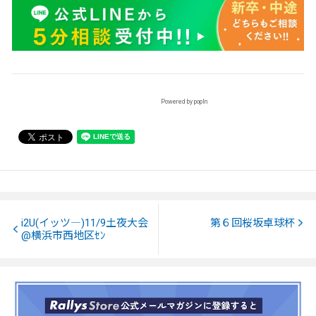
Powered by popIn
i2U(イッツ―)11/9土夜大会
第６回桜坂卓球杯
@横浜市西地区ｾﾝ