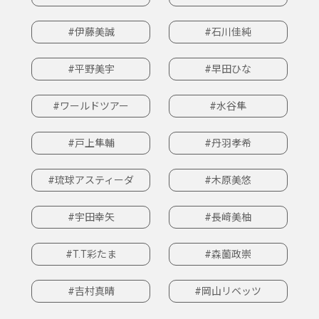
#伊藤美誠
#石川佳純
#平野美宇
#早田ひな
#ワールドツアー
#水谷隼
#戸上隼輔
#丹羽孝希
#琉球アスティーダ
#木原美悠
#宇田幸矢
#長﨑美柚
#T.T彩たま
#森薗政崇
#吉村真晴
#岡山リベッツ