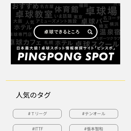
人気のタグ
#Ｔリーグ
#テンオール
#ITTF
#張本智和