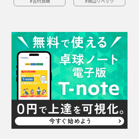
#吉村真晴
#岡山リベッツ