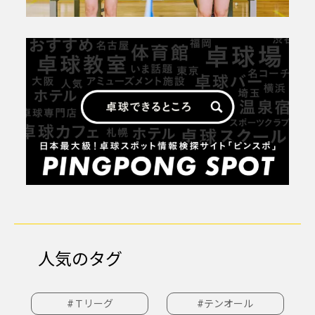
人気のタグ
#Ｔリーグ
#テンオール