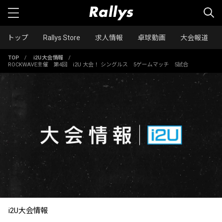
トップ
Rallys Store
求人情報
卓球動画
大会報道
TOP
/
i2U大会情報
/
ROCKWAVE主催 第4回 i2U 大会！ シングルス 5ゲームマッチ 5試合
i2U大会情報