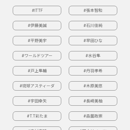
#ITTF
#張本智和
#伊藤美誠
#石川佳純
#平野美宇
#早田ひな
#ワールドツアー
#水谷隼
#戸上隼輔
#丹羽孝希
#琉球アスティーダ
#木原美悠
#宇田幸矢
#長﨑美柚
#T.T彩たま
#森薗政崇