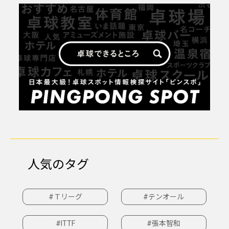
人気のタグ
#Ｔリーグ
#テンオール
#ITTF
#張本智和