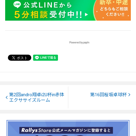
Powered by popIn
第2回andro翔卓i2U杯in赤体
第16回桜坂卓球杯
エクササイズルーム