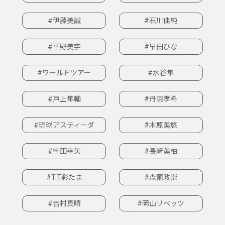
#伊藤美誠
#石川佳純
#平野美宇
#早田ひな
#ワールドツアー
#水谷隼
#戸上隼輔
#丹羽孝希
#琉球アスティーダ
#木原美悠
#宇田幸矢
#長﨑美柚
#T.T彩たま
#森薗政崇
#吉村真晴
#岡山リベッツ