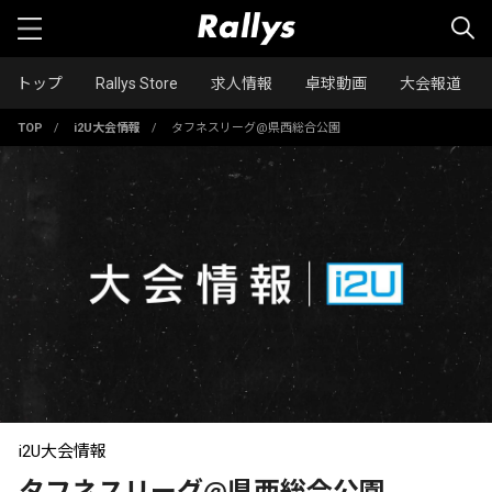
トップ
Rallys Store
求人情報
卓球動画
大会報道
TOP
/
i2U大会情報
/
タフネスリーグ@県西総合公園
i2U大会情報