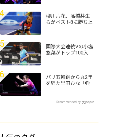
＜卓球・WTTチャン
ピオンズ横浜2026＞
4
柳川六花、髙橋芽生
らがベスト8に勝ち上
がる＜卓球・全農杯
全日本ホカバ2026/バ
ンビ女子1～3回戦＞
5
国際大会連続Vの小塩
悠菜がトップ100入
り 女子複で横井咲
桜/大藤沙月ペアが4
位に｜卓球女子世界
6
ランキング（2026年
パリ五輪銅から丸2年
第32週）
を経た早田ひな「強
かったときの感覚が
戻ってきている」＜
卓球・WTTチャンピ
Recommended by
オンズ横浜2026＞