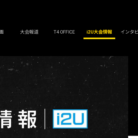
画
大会報道
T4 OFFICE
i2U大会情報
インタ