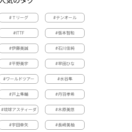
人気のタグ
#Ｔリーグ
#テンオール
#ITTF
#張本智和
#伊藤美誠
#石川佳純
#平野美宇
#早田ひな
#ワールドツアー
#水谷隼
#戸上隼輔
#丹羽孝希
#琉球アスティーダ
#木原美悠
#宇田幸矢
#長﨑美柚