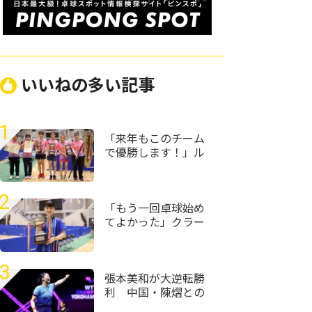
いいねの多い記事
1
「来年もこのチーム
で優勝します！」ル
ネサンス大阪が女子
団体初優勝＜第59回
全国高等学校定時制
2
通信制卓球大会＞
「もう一回卓球始め
てよかった」クラー
ク記念国際･山口の村
田悠菜、女子単優勝
＜第59回全国高等学
3
校定時制通信制卓球
張本美和が大逆転勝
大会＞
利 中国・陳熠との
激闘制し準々決勝へ