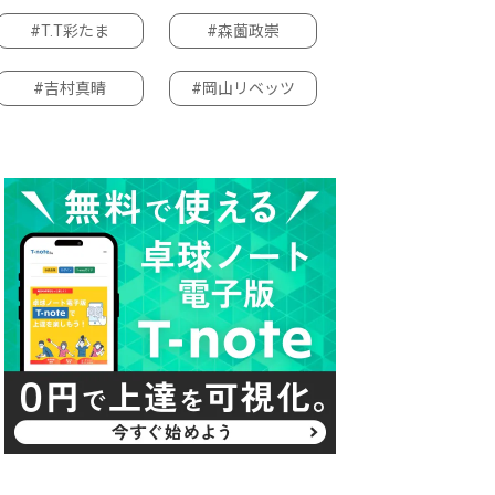
#T.T彩たま
#森薗政崇
#吉村真晴
#岡山リベッツ