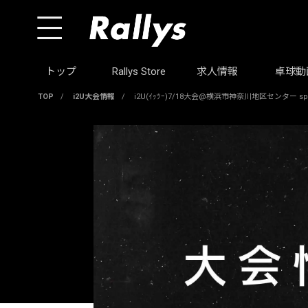
トップ
Rallys Store
求人情報
卓球動
TOP
/
i2U大会情報
/
i2U(ｲｯﾂｰ)7/18大会@横浜市神奈川地区センター sp