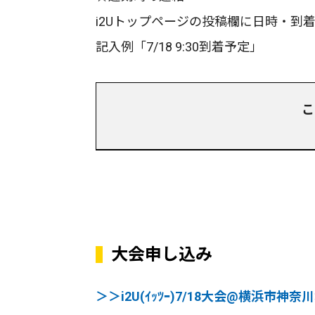
i2Uトップページの投稿欄に日時・到
記入例「7/18 9:30到着予定」
こ
大会申し込み
＞＞i2U(ｲｯﾂｰ)7/18大会@横浜市神奈