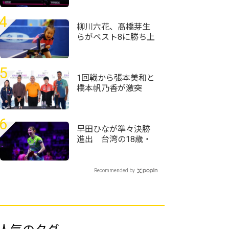
＜卓球・WTTチャン
ピオンズ横浜2026＞
4
柳川六花、髙橋芽生
らがベスト8に勝ち上
がる＜卓球・全農杯
全日本ホカバ2026/バ
ンビ女子1～3回戦＞
5
1回戦から張本美和と
橋本帆乃香が激突
張本智和も参加のド
ローセレモニーが実
施＜卓球・WTTチャ
6
ンピオンズ横浜2026
早田ひなが準々決勝
＞
進出 台湾の18歳・
葉伊恬を破る＜卓
球・WTTチャンピオ
ンズ横浜2026＞
Recommended by