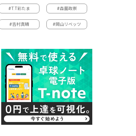
#T.T彩たま
#森薗政崇
#吉村真晴
#岡山リベッツ