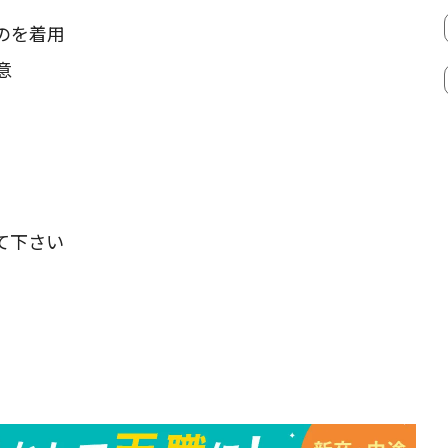
のを着用
意
て下さい