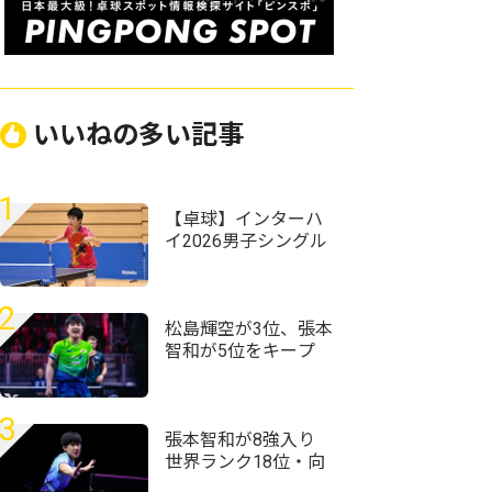
いいねの多い記事
1
【卓球】インターハ
イ2026男子シングル
スの組み合わせ決
定 昨年準Vの星槎横
浜・伊藤佑太が第1シ
2
ードに
松島輝空が3位、張本
智和が5位をキープ
国際大会V・ロシアの
20歳がトップ100入り
｜卓球男子世界ラン
3
キング（2026年第32
張本智和が8強入り
週）
世界ランク18位・向
鵬にストレート勝利