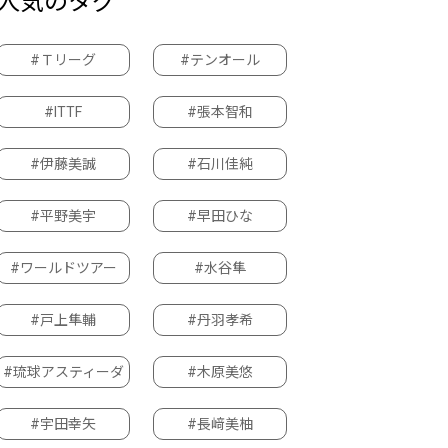
人気のタグ
#Ｔリーグ
#テンオール
#ITTF
#張本智和
#伊藤美誠
#石川佳純
#平野美宇
#早田ひな
#ワールドツアー
#水谷隼
#戸上隼輔
#丹羽孝希
#琉球アスティーダ
#木原美悠
#宇田幸矢
#長﨑美柚