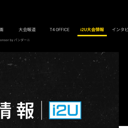
画
大会報道
T4 OFFICE
i2U大会情報
インタ
onsor by パンダーニ