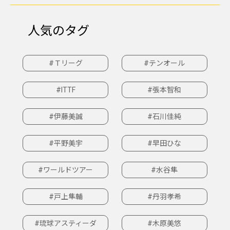
人気のタグ
#Ｔリーグ
#テンオール
#ITTF
#張本智和
#伊藤美誠
#石川佳純
#平野美宇
#早田ひな
#ワールドツアー
#水谷隼
#戸上隼輔
#丹羽孝希
#琉球アスティーダ
#木原美悠