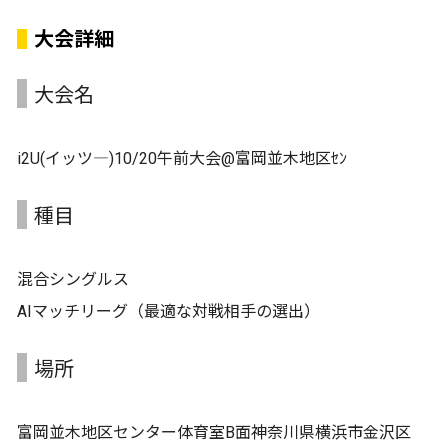
大会詳細
大会名
i2U(イッツ―)10/20午前大会@富岡並木地区ｾﾝ
種目
混合シングルス
AIマッチリーグ（最適な対戦相手の選出）
場所
富岡並木地区センター体育室B面神奈川県横浜市金沢区