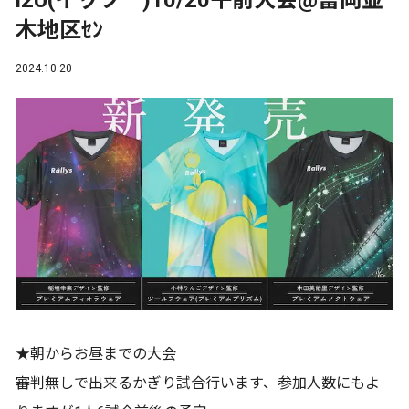
i2U(イッツ―)10/20午前大会@富岡並
木地区ｾﾝ
2024.10.20
★朝からお昼までの大会
審判無しで出来るかぎり試合行います、参加人数にもよ