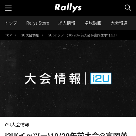
トップ
Rallys Store
求人情報
卓球動画
大会報道
TOP
/
i2U大会情報
/
i2U(イッツ―)10/20午前大会@富岡並木地区ｾﾝ
i2U大会情報