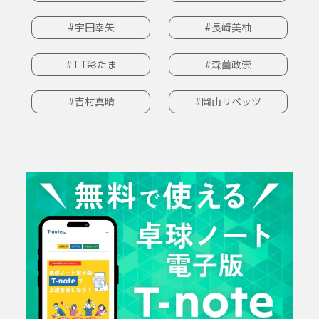
#宇田幸矢
#長﨑美柚
#T.T彩たま
#森薗政崇
#吉村真晴
#岡山リベッツ