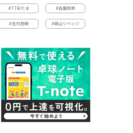
#T.T彩たま
#森薗政崇
#吉村真晴
#岡山リベッツ