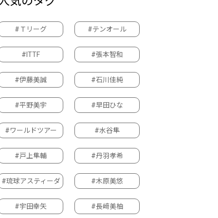
人気のタグ
#Ｔリーグ
#テンオール
#ITTF
#張本智和
#伊藤美誠
#石川佳純
#平野美宇
#早田ひな
#ワールドツアー
#水谷隼
#戸上隼輔
#丹羽孝希
#琉球アスティーダ
#木原美悠
#宇田幸矢
#長﨑美柚