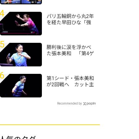
全農杯2026年全日本
卓球選手権大会（ホ
4
ープス・カブ・バン
パリ五輪銅から丸2年
ビの部）千葉県予選
を経た早田ひな「強
会＞
かったときの感覚が
戻ってきている」＜
卓球・WTTチャンピ
5
オンズ横浜2026＞
勝利後に涙を浮かべ
た張本美和 「第4ゲ
ームでもう終わった
と思った」＜卓球・
WTTチャンピオンズ
6
横浜2026＞
第1シード・張本美和
が2回戦へ カット主
戦型の橋本帆乃香と
の接戦を制す＜卓
球・WTTチャンピオ
Recommended by
ンズ横浜2026＞