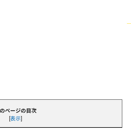
のページの目次
[
表示
]