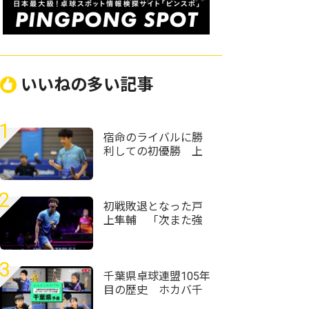
いいねの多い記事
1
宿命のライバルに勝
利しての初優勝 上
宮・服部圭吾「気合
で勝とうかなと」＜
卓球・近畿高校選手
2
権2026/男子シングル
初戦敗退となった戸
ス＞
上隼輔 「次また強
くなって日本でプレ
ーできるように頑張
りたい」＜卓球・
3
WTTチャンピオンズ
千葉県卓球連盟105年
横浜2026＞
目の歴史 ホカバ千
葉代表19人が決定＜