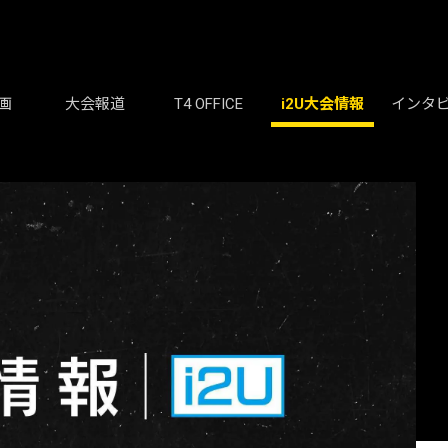
画
大会報道
T4 OFFICE
i2U大会情報
インタ