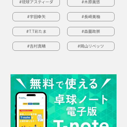
#琉球アスティーダ
#木原美悠
#宇田幸矢
#長﨑美柚
#T.T彩たま
#森薗政崇
#吉村真晴
#岡山リベッツ