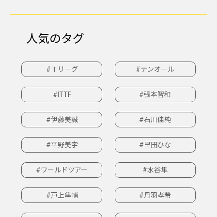
人気のタグ
#Ｔリーグ
#テンオール
#ITTF
#張本智和
#伊藤美誠
#石川佳純
#平野美宇
#早田ひな
#ワールドツアー
#水谷隼
#戸上隼輔
#丹羽孝希