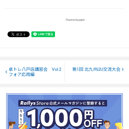
Powered by popIn
卓トレ八戸店講習会 Vol.2
第1回 北九州i2U交流大会
フォア応用編