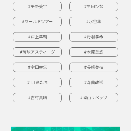
#平野美宇
#早田ひな
#ワールドツアー
#水谷隼
#戸上隼輔
#丹羽孝希
#琉球アスティーダ
#木原美悠
#宇田幸矢
#長﨑美柚
#T.T彩たま
#森薗政崇
#吉村真晴
#岡山リベッツ