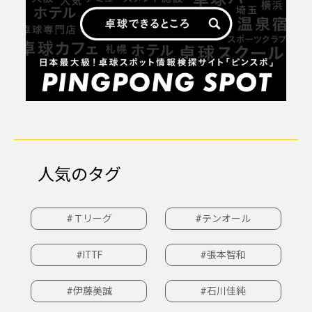
人気のタグ
#Ｔリーグ
#テンオール
#ITTF
#張本智和
#伊藤美誠
#石川佳純