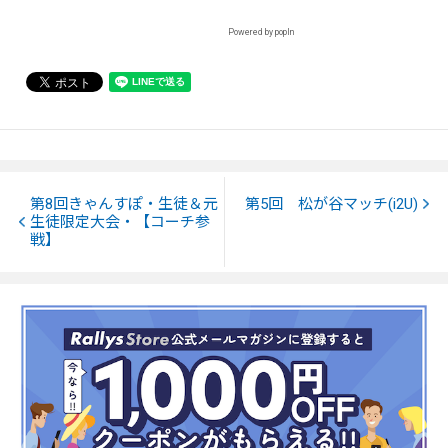
Powered by popIn
第8回きゃんすぽ・生徒＆元
第5回 松が谷マッチ(i2U)
生徒限定大会・【コーチ参
戦】