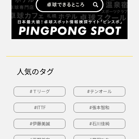
人気のタグ
#Ｔリーグ
#テンオール
#ITTF
#張本智和
#伊藤美誠
#石川佳純