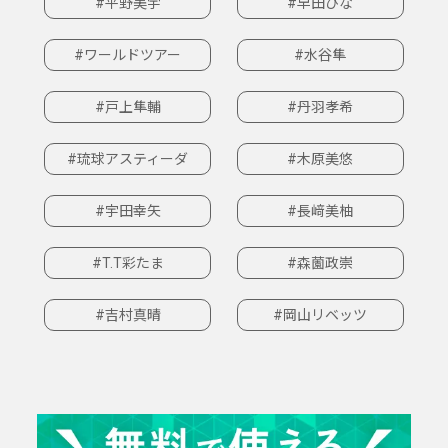
#平野美宇
#早田ひな
#ワールドツアー
#水谷隼
#戸上隼輔
#丹羽孝希
#琉球アスティーダ
#木原美悠
#宇田幸矢
#長﨑美柚
#T.T彩たま
#森薗政崇
#吉村真晴
#岡山リベッツ