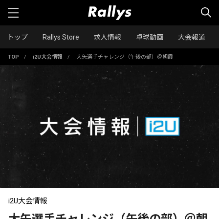
トップ
Rallys Store
求人情報
卓球動画
大会報道
TOP
/
i2U大会情報
/
大矢選手チャレンジ（午後の部）＠朝霞
i2U大会情報