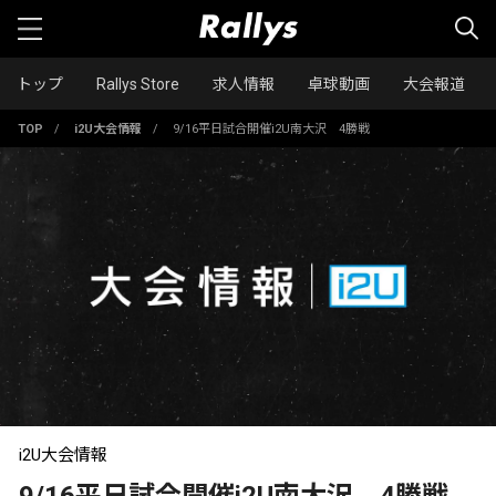
トップ
Rallys Store
求人情報
卓球動画
大会報道
TOP
/
i2U大会情報
/
9/16平日試合開催i2U南大沢 4勝戦
i2U大会情報