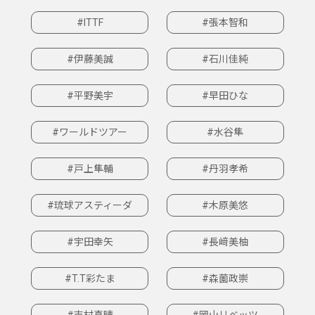
#ITTF
#張本智和
#伊藤美誠
#石川佳純
#平野美宇
#早田ひな
#ワールドツアー
#水谷隼
#戸上隼輔
#丹羽孝希
#琉球アスティーダ
#木原美悠
#宇田幸矢
#長﨑美柚
#T.T彩たま
#森薗政崇
#吉村真晴
#岡山リベッツ