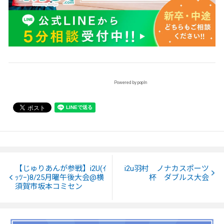
Powered by popIn
【じゅりあんが参戦】i2U(ｲ
i2u羽村 ノナカスポーツ
ｯﾂｰ)8/25月曜午後大会@横
杯 ダブルス大会
須賀市坂本コミセン