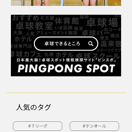
人気のタグ
#Ｔリーグ
#テンオール