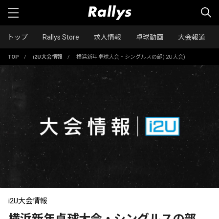
トップ
Rallys Store
求人情報
卓球動画
大会報道
TOP
/
i2U大会情報
/
横浜新年卓球大会・シングルスの部(i2U大会)
i2U大会情報