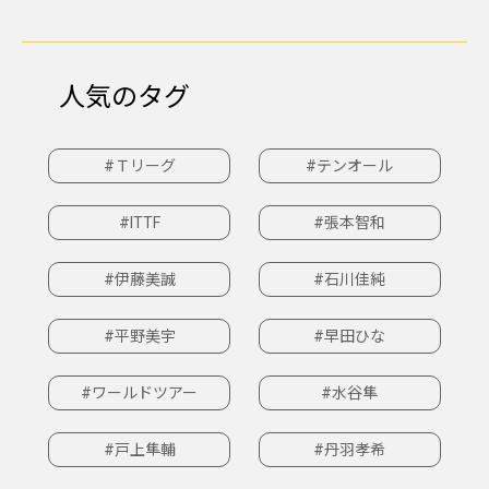
人気のタグ
#Ｔリーグ
#テンオール
#ITTF
#張本智和
#伊藤美誠
#石川佳純
#平野美宇
#早田ひな
#ワールドツアー
#水谷隼
#戸上隼輔
#丹羽孝希