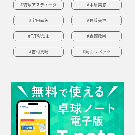
#琉球アスティーダ
#木原美悠
#宇田幸矢
#長﨑美柚
#T.T彩たま
#森薗政崇
#吉村真晴
#岡山リベッツ