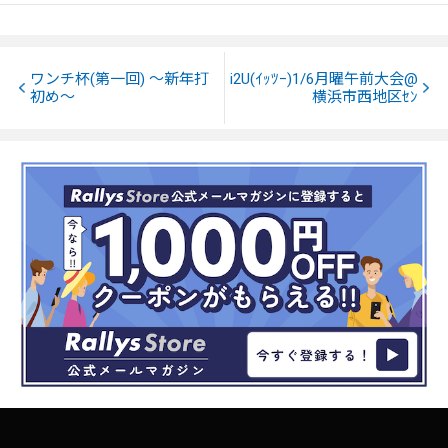
ワンチ杯(第一回) 〜新年打
i2U(ｲｯﾂｰ)1/6月曜午前大会@
初め〜
横浜市西地区ｾﾝ