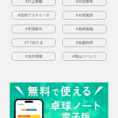
#戸上隼輔
#丹羽孝希
#琉球アスティーダ
#木原美悠
#宇田幸矢
#長﨑美柚
#T.T彩たま
#森薗政崇
#吉村真晴
#岡山リベッツ