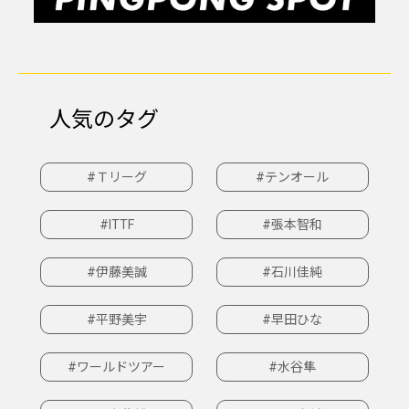
人気のタグ
#Ｔリーグ
#テンオール
#ITTF
#張本智和
#伊藤美誠
#石川佳純
#平野美宇
#早田ひな
#ワールドツアー
#水谷隼