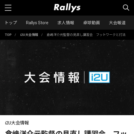
トップ
Rallys Store
求人情報
卓球動画
大会報道
TOP
/
i2U大会情報
/
倉嶋洋介元監督の見直し講習会 フットワークと打法
i2U大会情報