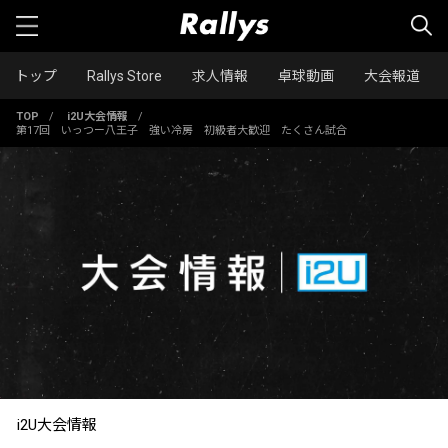
トップ
Rallys Store
求人情報
卓球動画
大会報道
TOP
/
i2U大会情報
/
第17回 いっつー八王子 強い冷房 初級者大歓迎 たくさん試合
i2U大会情報