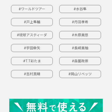
#ワールドツアー
#水谷隼
#戸上隼輔
#丹羽孝希
#琉球アスティーダ
#木原美悠
#宇田幸矢
#長﨑美柚
#T.T彩たま
#森薗政崇
#吉村真晴
#岡山リベッツ