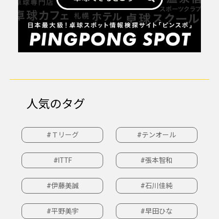
人気のタグ
#Ｔリーグ
#テンオール
#ITTF
#張本智和
#伊藤美誠
#石川佳純
#平野美宇
#早田ひな