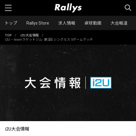
トップ
Rallys Store
求人情報
卓球動画
大会報道
TOP
/
i2U大会情報
/
i2U – teamラケットジム- 第2回 シングルス 5ゲームマッチ
i2U大会情報