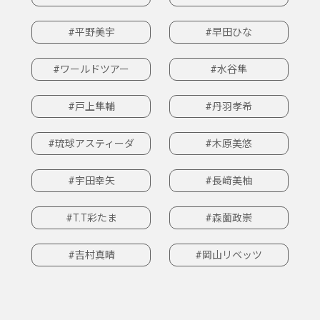
#平野美宇
#早田ひな
#ワールドツアー
#水谷隼
#戸上隼輔
#丹羽孝希
#琉球アスティーダ
#木原美悠
#宇田幸矢
#長﨑美柚
#T.T彩たま
#森薗政崇
#吉村真晴
#岡山リベッツ