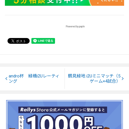
Powered by popIn
andro杯 緑橋i2Uレーティ
鶴見緑地 i2Uミニマッチ（5
ング
ゲーム×4試合）