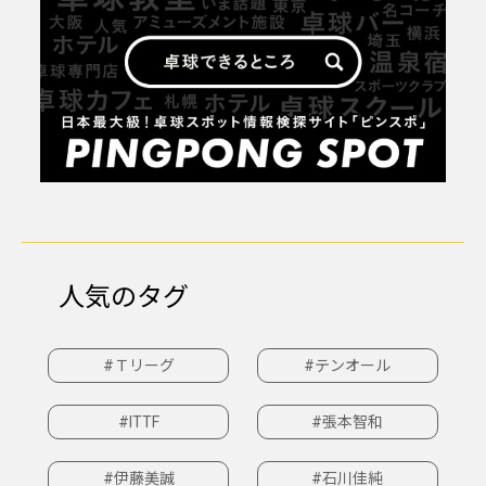
人気のタグ
#Ｔリーグ
#テンオール
#ITTF
#張本智和
#伊藤美誠
#石川佳純