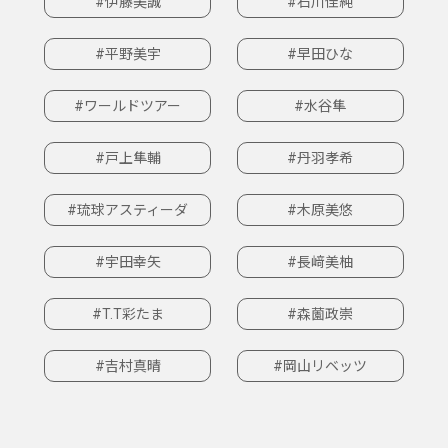
#伊藤美誠
#石川佳純
#平野美宇
#早田ひな
#ワールドツアー
#水谷隼
#戸上隼輔
#丹羽孝希
#琉球アスティーダ
#木原美悠
#宇田幸矢
#長﨑美柚
#T.T彩たま
#森薗政崇
#吉村真晴
#岡山リベッツ