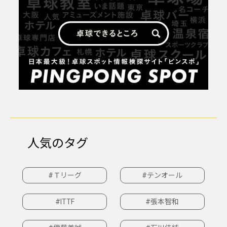
人気のタグ
#Ｔリーグ
#テンオール
#ITTF
#張本智和