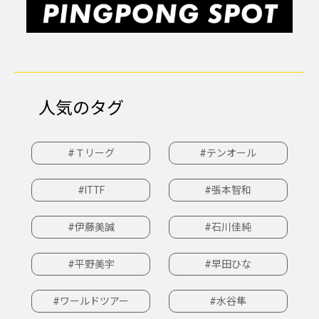
人気のタグ
#Ｔリーグ
#テンオール
#ITTF
#張本智和
#伊藤美誠
#石川佳純
#平野美宇
#早田ひな
#ワールドツアー
#水谷隼