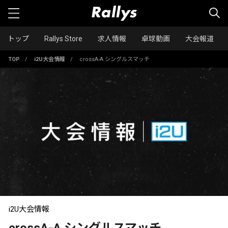
トップ
Rallys Store
求人情報
卓球動画
大会報道
TOP
/
i2U大会情報
/
crossA-A シングルスマッチ
i2U大会情報