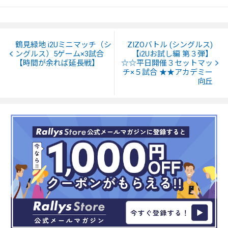
鶴見緑地 i2Uミニマッチ（シ
ZIZOバトル (シングルス)
ングルス）5ゲーム×3試合
【i2Uお試し編 第３弾】
【時間が余れば延長戦】
☆☆平日開催３セットマッ
チ×５試合 ★★アカデミー
向丘