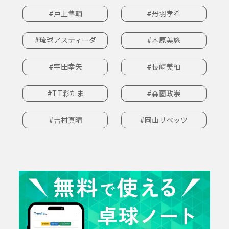
#戸上隼輔
#丹羽孝希
#琉球アスティーダ
#木原美悠
#宇田幸矢
#長﨑美柚
#T.T彩たま
#森薗政崇
#吉村真晴
#岡山リベッツ