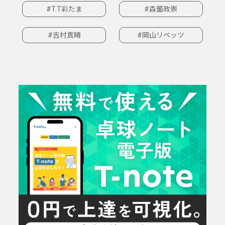
#T.T彩たま
#森薗政崇
#吉村真晴
#岡山リベッツ