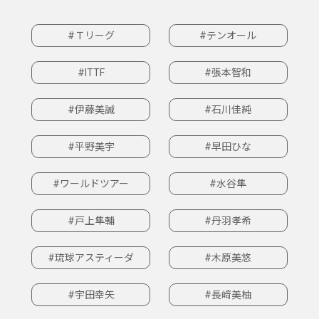
#Ｔリーグ
#テンオール
#ITTF
#張本智和
#伊藤美誠
#石川佳純
#平野美宇
#早田ひな
#ワールドツアー
#水谷隼
#戸上隼輔
#丹羽孝希
#琉球アスティーダ
#木原美悠
#宇田幸矢
#長﨑美柚