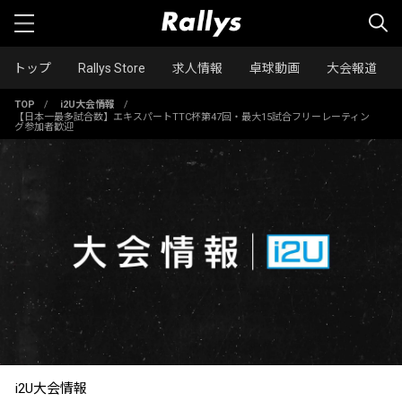
トップ
Rallys Store
求人情報
卓球動画
大会報道
TOP
/
i2U大会情報
/
【日本一最多試合数】エキスパートTTC杯第47回・最大15試合フリーレーティン
グ参加者歓迎
i2U大会情報