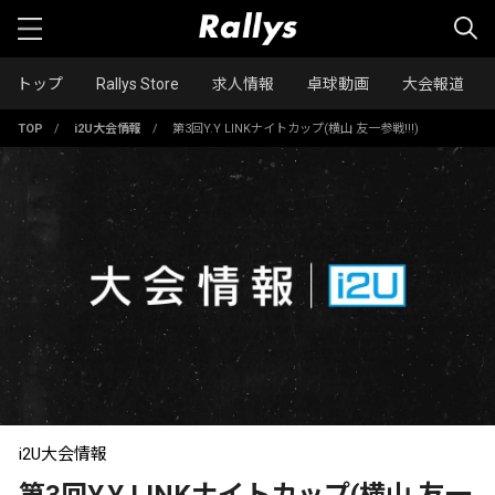
トップ
Rallys Store
求人情報
卓球動画
大会報道
TOP
/
i2U大会情報
/
第3回Y.Y LINKナイトカップ(横山 友一参戦!!!)
i2U大会情報