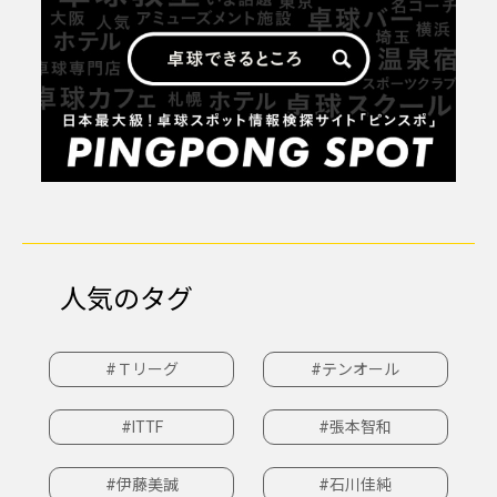
人気のタグ
#Ｔリーグ
#テンオール
#ITTF
#張本智和
#伊藤美誠
#石川佳純