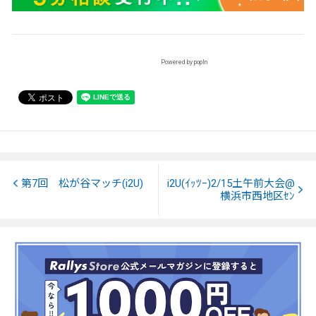
Powered by popIn
第7回 松が谷マッチ(i2U)
i2U(ｲｯﾂｰ)2/15土午前大会@
横浜市西地区ｾﾝ