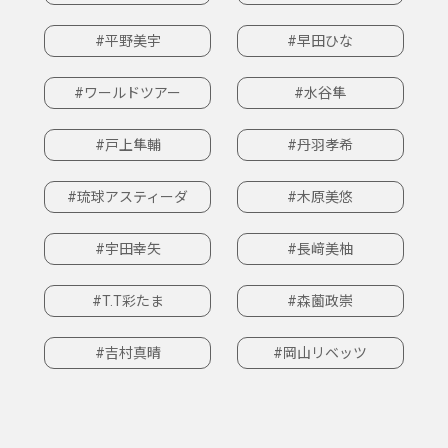
#平野美宇
#早田ひな
#ワールドツアー
#水谷隼
#戸上隼輔
#丹羽孝希
#琉球アスティーダ
#木原美悠
#宇田幸矢
#長﨑美柚
#T.T彩たま
#森薗政崇
#吉村真晴
#岡山リベッツ