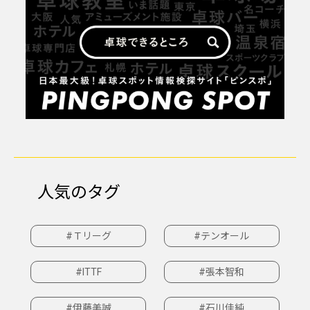
人気のタグ
#Ｔリーグ
#テンオール
#ITTF
#張本智和
#伊藤美誠
#石川佳純