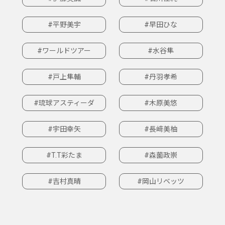
#平野美宇
#早田ひな
#ワールドツアー
#水谷隼
#戸上隼輔
#丹羽孝希
#琉球アスティーダ
#木原美悠
#宇田幸矢
#長﨑美柚
#T.T彩たま
#森薗政崇
#吉村真晴
#岡山リベッツ