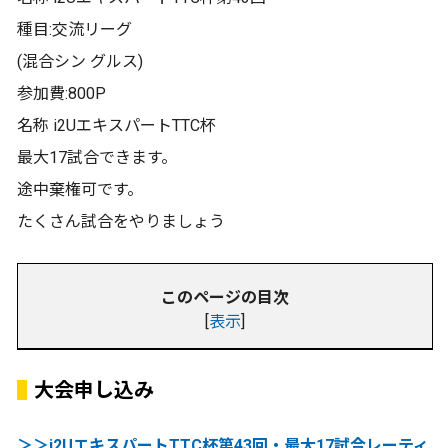
種目:交流リーグ
(混合シン グルス)
参加費:800P
名称 i2UエキスパートTTC杯
最大17試合できます。
途中棄権可です。
たくさん試合をやりましょう
このページの目次
[
表示
]
大会申し込み
＞＞i2UエキスパートTTC杯第43回・最大17試合レーティ