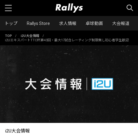
トップ
Rallys Store
求人情報
卓球動画
大会報道
TOP
/
i2U大会情報
/
i2UエキスパートTTC杯第43回・最大17試合レーティング制限無し初心者学生歓迎
i2U大会情報