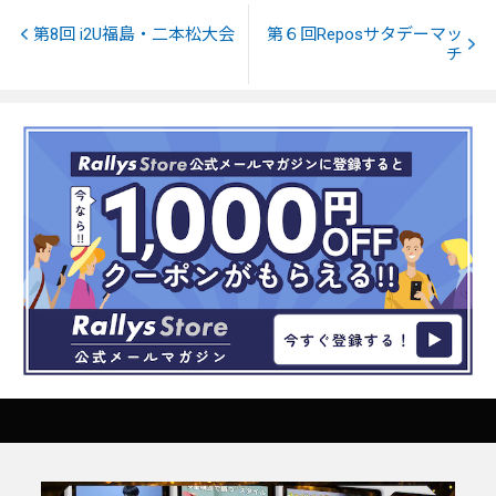
第8回 i2U福島・二本松大会
第６回Reposサタデーマッ
チ