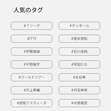
人気のタグ
#Ｔリーグ
#テンオール
#ITTF
#張本智和
#伊藤美誠
#石川佳純
#平野美宇
#早田ひな
#ワールドツアー
#水谷隼
#戸上隼輔
#丹羽孝希
#琉球アスティーダ
#木原美悠