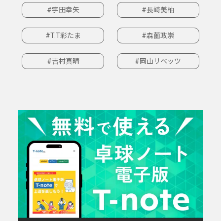
#宇田幸矢
#長﨑美柚
#T.T彩たま
#森薗政崇
#吉村真晴
#岡山リベッツ