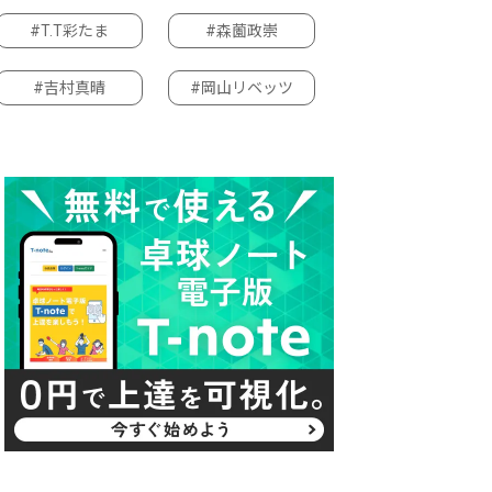
#T.T彩たま
#森薗政崇
#吉村真晴
#岡山リベッツ