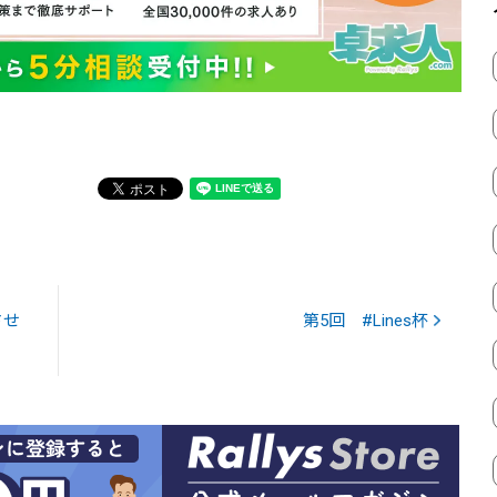
させ
第5回 #Lines杯