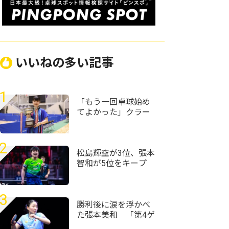
いいねの多い記事
1
「もう一回卓球始め
てよかった」クラー
ク記念国際･山口の村
田悠菜、女子単優勝
＜第59回全国高等学
2
校定時制通信制卓球
松島輝空が3位、張本
大会＞
智和が5位をキープ
国際大会V・ロシアの
20歳がトップ100入り
｜卓球男子世界ラン
3
キング（2026年第32
勝利後に涙を浮かべ
週）
た張本美和 「第4ゲ
ームでもう終わった