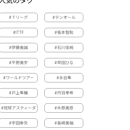
人気のタグ
#Ｔリーグ
#テンオール
#ITTF
#張本智和
#伊藤美誠
#石川佳純
#平野美宇
#早田ひな
#ワールドツアー
#水谷隼
#戸上隼輔
#丹羽孝希
#琉球アスティーダ
#木原美悠
#宇田幸矢
#長﨑美柚