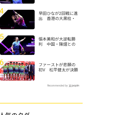
と思った」＜卓球・
WTTチャンピオンズ
4
横浜2026＞
早田ひなが2回戦に進
出 香港の大黒柱・
杜凱琹に白星＜卓
球・WTTチャンピオ
ンズ横浜2026＞
5
張本美和が大逆転勝
利 中国・陳熠との
激闘制し準々決勝へ
＜卓球・WTTチャン
ピオンズ横浜2026＞
6
ファーストが悲願の
初V 松平健太が決勝
点挙げ前回王者・協
和キリン破る＜第76
回全日本実業団卓球
Recommended by
選手権大会＞