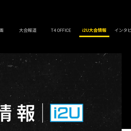
画
大会報道
T4 OFFICE
i2U大会情報
インタ