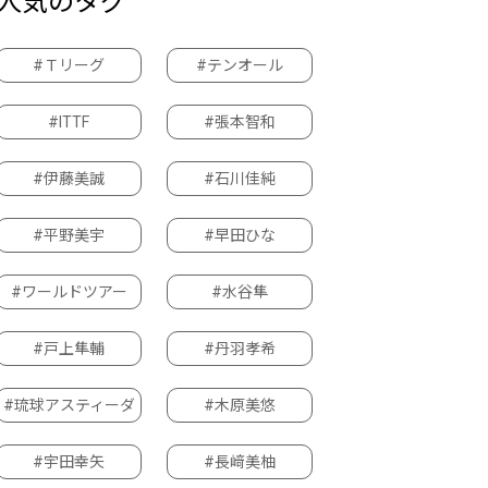
人気のタグ
#Ｔリーグ
#テンオール
#ITTF
#張本智和
#伊藤美誠
#石川佳純
#平野美宇
#早田ひな
#ワールドツアー
#水谷隼
#戸上隼輔
#丹羽孝希
#琉球アスティーダ
#木原美悠
#宇田幸矢
#長﨑美柚