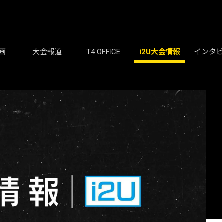
画
大会報道
T4 OFFICE
i2U大会情報
インタ