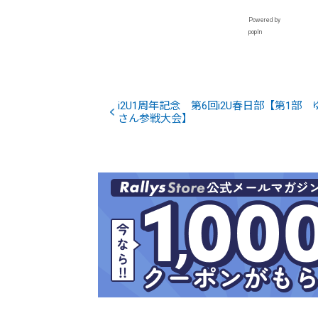
Powered by
popIn
i2U1周年記念 第6回i2U春日部【第1部 
さん参戦大会】