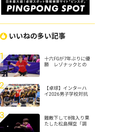
いいねの多い記事
1
十六FGが7年ぶりに優
勝 レゾナックとの
決勝戦を制す＜第76
回全日本実業団卓球
選手権大会＞
2
【卓球】インターハ
イ2026男子学校対抗
の組み合わせ決定
野田学園高校は前回
王者として迎える夏
3
難敵下して8強入り果
たした松島輝空「調
子が良くない中で勝