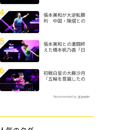
てたことは成長した
部分」＜卓球・WTT
4
チャンピオンズ横浜
張本美和が大逆転勝
2026＞
利 中国・陳熠との
激闘制し準々決勝へ
＜卓球・WTTチャン
ピオンズ横浜2026＞
5
張本美和との激闘終
えた橋本帆乃香「日
本人選手は世界で一
番カット打ちがうま
い」＜卓球・WTTチ
6
ャンピオンズ横浜
初戦白星の大藤沙月
2026＞
「五輪を意識したの
はここ2、3年」坂本
竜介コーチ「五輪を
目指している」＜卓
Recommended by
球・WTTチャンピオ
ンズ横浜2026＞