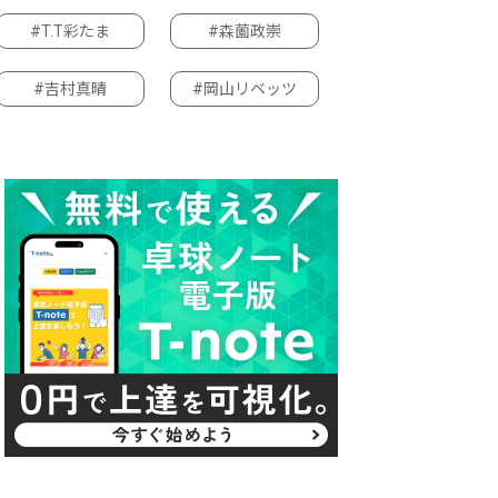
#T.T彩たま
#森薗政崇
#吉村真晴
#岡山リベッツ