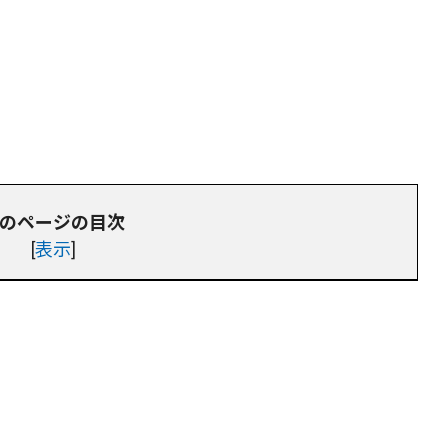
のページの目次
[
表示
]