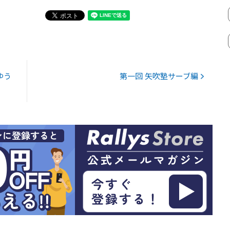
ゆう
第一回 矢吹塾サーブ編