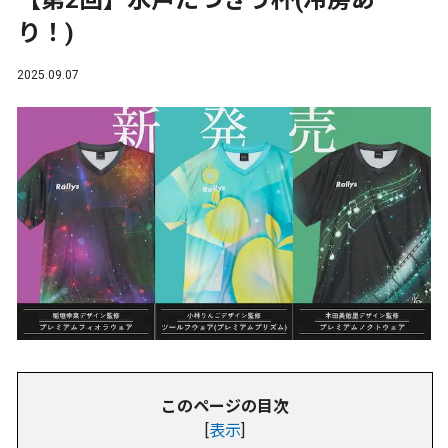
【第2回】水戸たつきう杯(冷房あ
り！)
2025.09.07
このページの目次
[
表示
]