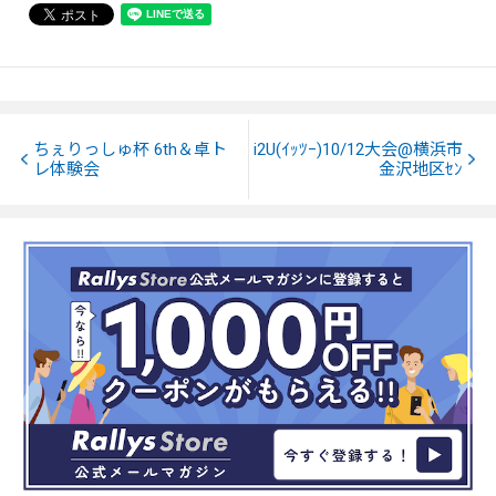
ちぇりっしゅ杯 6th＆卓ト
i2U(ｲｯﾂｰ)10/12大会@横浜市
レ体験会
金沢地区ｾﾝ