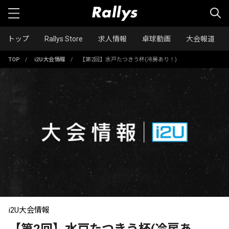
トップ
Rallys Store
求人情報
卓球動画
大会報道
TOP
/
i2U大会情報
/
【第2回】水戸たつきう杯(冷房あり！)
i2U大会情報