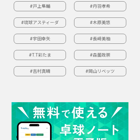
#戸上隼輔
#丹羽孝希
#琉球アスティーダ
#木原美悠
#宇田幸矢
#長﨑美柚
#T.T彩たま
#森薗政崇
#吉村真晴
#岡山リベッツ