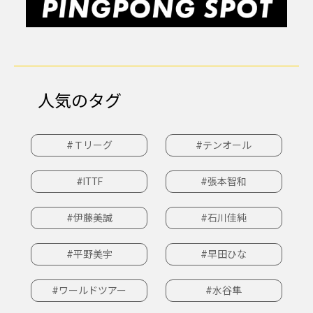
人気のタグ
#Ｔリーグ
#テンオール
#ITTF
#張本智和
#伊藤美誠
#石川佳純
#平野美宇
#早田ひな
#ワールドツアー
#水谷隼