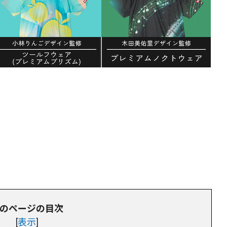
のページの目次
[
表示
]