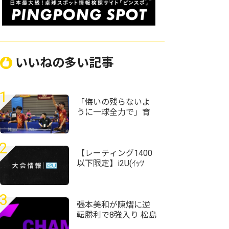
いいねの多い記事
1
「悔いの残らないよ
うに一球全力で」育
英・坂根士湧/南部一
騎ペアが激戦乗り越
え初優勝＜卓球・近
2
畿高校選手権2026/男
【レーティング1400
子ダブルス＞
以下限定】i2U(ｲｯﾂ
ｰ)9/5『夜』大会@横
浜市新田地区センタ
ー
3
張本美和が陳熠に逆
転勝利で8強入り 松島
輝空、篠塚大登も