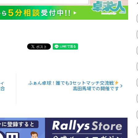
ティ
ふぁん卓球！誰でも3セットマッチ交流戦
試合
高田馬場での開催です
）