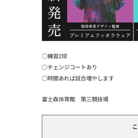
◯練習2球
◯チェンジコートあり
◯時間あれば試合増やします
富士森体育館 第三競技場
こ