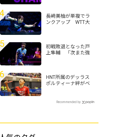
準々決勝進出 WTTチ
ャンピオンズ・横浜
4
2026
長﨑美柚が単複でラ
ンクアップ WTT大
会8強の赤江夏星は6
ランクアップ｜卓球
女子世界ランキング
5
（2026年第31週）
初戦敗退となった戸
上隼輔 「次また強
くなって日本でプレ
ーできるように頑張
りたい」＜卓球・
6
WTTチャンピオンズ
HNT所属のデッラス
横浜2026＞
ポルティーナ絆がベ
スト8進出＜卓球・全
農杯全日本ホカバ
2026/ホープス男子1
Recommended by
～3回戦＞