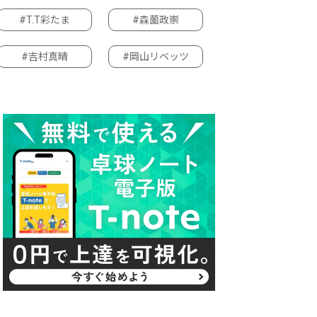
#T.T彩たま
#森薗政崇
#吉村真晴
#岡山リベッツ