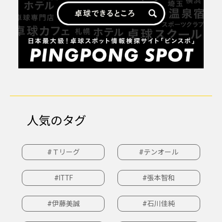
人気のタグ
#Ｔリーグ
#テンオール
#ITTF
#張本智和
#伊藤美誠
#石川佳純