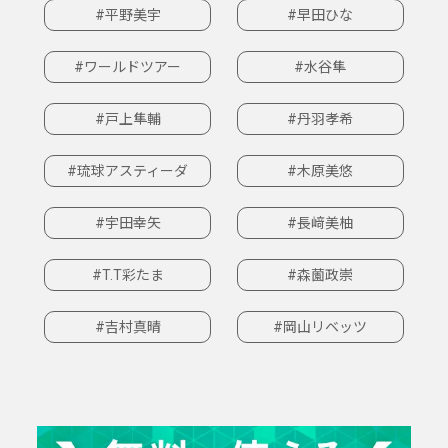
#平野美宇
#早田ひな
#ワールドツアー
#水谷隼
#戸上隼輔
#丹羽孝希
#琉球アスティーダ
#木原美悠
#宇田幸矢
#長﨑美柚
#T.T彩たま
#森薗政崇
#吉村真晴
#岡山リベッツ