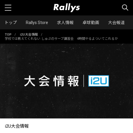
トップ
Rallys Store
求人情報
卓球動画
大会報道
TOP
/
i2U大会情報
/
学校では教えてくれない しゅぷのサーブ講習会 4時間やるよついてこれるか
i2U大会情報