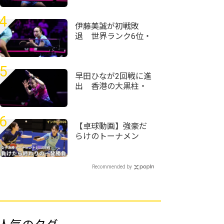
球・WTTチャンピオ
ンズ横浜2026＞
4
伊藤美誠が初戦敗
退 世界ランク6位・
王藝迪に惜敗＜卓
球・WTTチャンピオ
ンズ横浜2026＞
5
早田ひなが2回戦に進
出 香港の大黒柱・
杜凱琹に白星＜卓
球・WTTチャンピオ
ンズ横浜2026＞
6
【卓球動画】強豪だ
らけのトーナメン
ト ベスト8のランク
入りをかけた2回戦ま
での結果を紹介｜イ
Recommended by
ンカレ卓球2026女子
決勝T1、2回戦