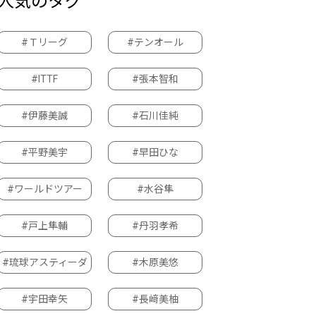
人気のタグ
#Ｔリーグ
#テンオール
#ITTF
#張本智和
#伊藤美誠
#石川佳純
#平野美宇
#早田ひな
#ワールドツアー
#水谷隼
#戸上隼輔
#丹羽孝希
#琉球アスティーダ
#木原美悠
#宇田幸矢
#長﨑美柚