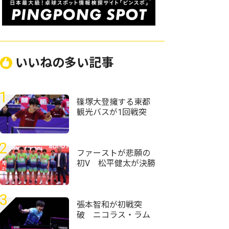
いいねの多い記事
1
篠塚大登擁する東都
観光バスが1回戦突
破 トヨタ自動車、
東芝なども接戦制す
＜第76回全日本実業
2
団卓球選手権大会＞
ファーストが悲願の
初V 松平健太が決勝
点挙げ前回王者・協
和キリン破る＜第76
回全日本実業団卓球
3
選手権大会＞
張本智和が初戦突
破 ニコラス・ラム
を破り好発進＜卓