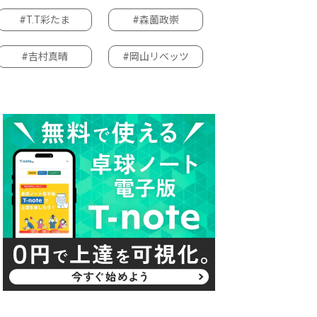
#T.T彩たま
#森薗政崇
#吉村真晴
#岡山リベッツ