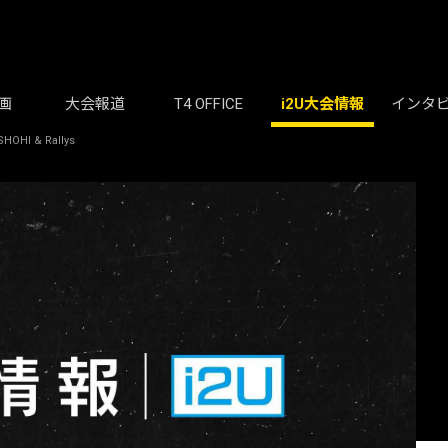
画
大会報道
T4 OFFICE
i2U大会情報
インタ
HI & Rallys