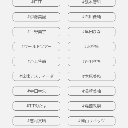
#ITTF
#張本智和
#伊藤美誠
#石川佳純
#平野美宇
#早田ひな
#ワールドツアー
#水谷隼
#戸上隼輔
#丹羽孝希
#琉球アスティーダ
#木原美悠
#宇田幸矢
#長﨑美柚
#T.T彩たま
#森薗政崇
#吉村真晴
#岡山リベッツ