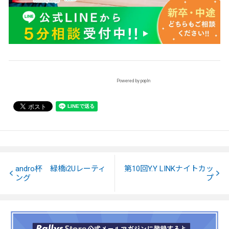
Powered by popIn
andro杯 緑橋i2Uレーティ
第10回Y.Y LINKナイトカッ
ング
プ