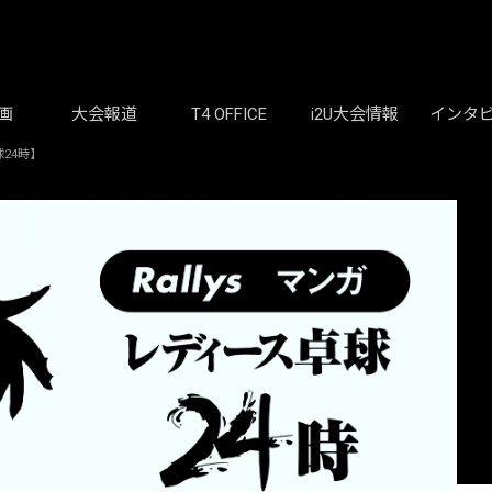
画
大会報道
T4 OFFICE
i2U大会情報
インタ
24時】