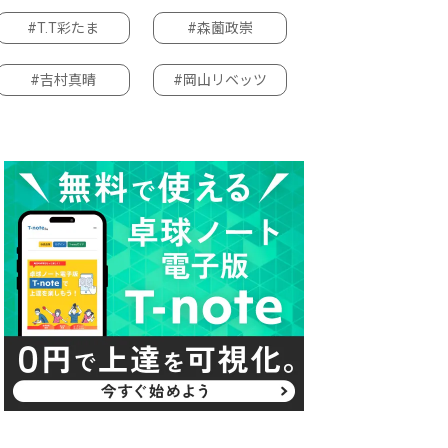
#T.T彩たま
#森薗政崇
#吉村真晴
#岡山リベッツ