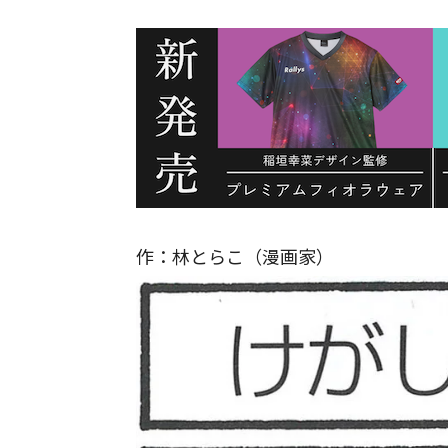
作：林とらこ（漫画家）