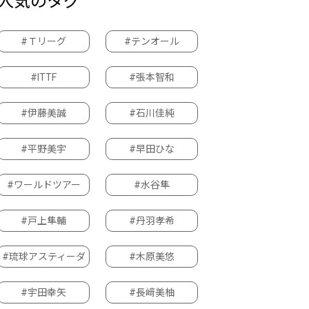
人気のタグ
#Ｔリーグ
#テンオール
#ITTF
#張本智和
#伊藤美誠
#石川佳純
#平野美宇
#早田ひな
#ワールドツアー
#水谷隼
#戸上隼輔
#丹羽孝希
#琉球アスティーダ
#木原美悠
#宇田幸矢
#長﨑美柚