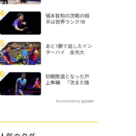
回全日本実業団卓球
選手権大会＞
4
張本智和の次戦の相
手は世界ランク18
位・向鵬に USスマ
ッシュ快進撃のシド
レンコ破る＜卓球・
5
WTTチャンピオンズ
あと1勝で逃したイン
横浜2026＞
ターハイ 金光大
阪・松井九十九/千原
史大ペアが“引退試
合”で残した足跡＜卓
6
球・近畿高校選手権
初戦敗退となった戸
2026＞
上隼輔 「次また強
くなって日本でプレ
ーできるように頑張
りたい」＜卓球・
Recommended by
WTTチャンピオンズ
横浜2026＞