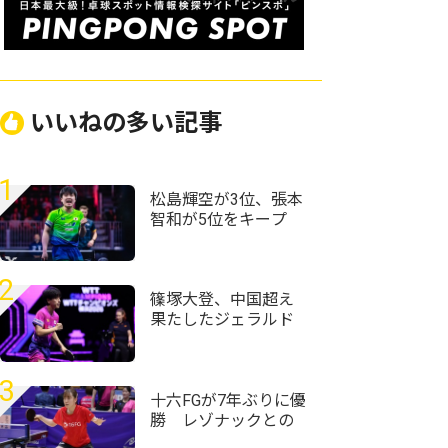
いいねの多い記事
1
松島輝空が3位、張本
智和が5位をキープ
国際大会V・ロシアの
20歳がトップ100入り
｜卓球男子世界ラン
2
キング（2026年第32
篠塚大登、中国超え
週）
果たしたジェラルド
下して準々決勝進出
＜卓球・WTTチャン
ピオンズ横浜2026＞
3
十六FGが7年ぶりに優
勝 レゾナックとの
決勝戦を制す＜第76