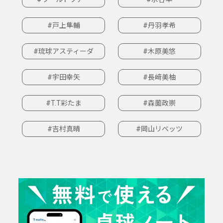
#戸上隼輔
#丹羽孝希
#琉球アスティーダ
#木原美悠
#宇田幸矢
#長﨑美柚
#T.T彩たま
#森薗政崇
#吉村真晴
#岡山リベッツ