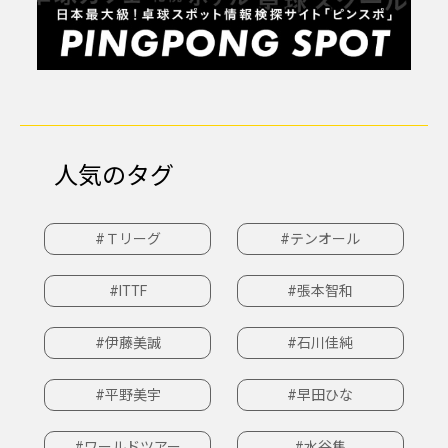
人気のタグ
#Ｔリーグ
#テンオール
#ITTF
#張本智和
#伊藤美誠
#石川佳純
#平野美宇
#早田ひな
#ワールドツアー
#水谷隼