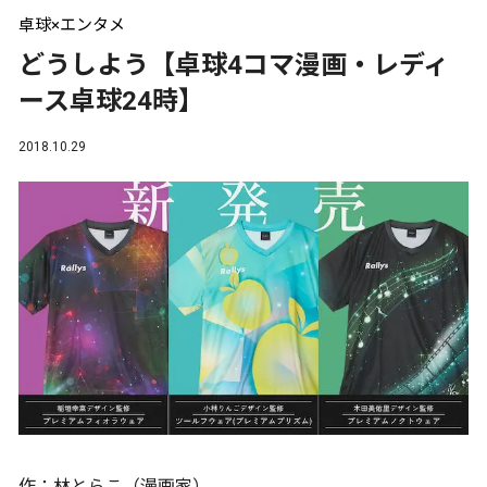
卓球×エンタメ
どうしよう【卓球4コマ漫画・レディ
ース卓球24時】
2018.10.29
作：林とらこ（漫画家）