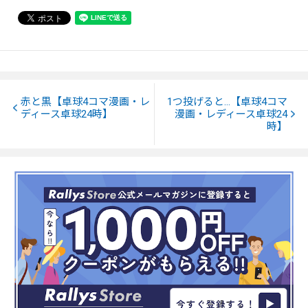
赤と黒【卓球4コマ漫画・レ
1つ投げると…【卓球4コマ
ディース卓球24時】
漫画・レディース卓球24
時】