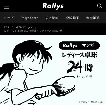
トップ
Rallys Store
求人情報
卓球動画
大会報道
TOP
/
卓球×エンタメ
/
どうしよう【卓球4コマ漫画・レディース卓球24時】