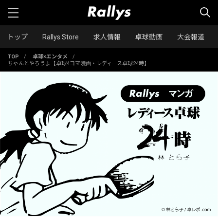
トップ
Rallys Store
求人情報
卓球動画
大会報道
TOP
/
卓球×エンタメ
/
ちゃんとやろうよ【卓球4コマ漫画・レディース卓球24時】