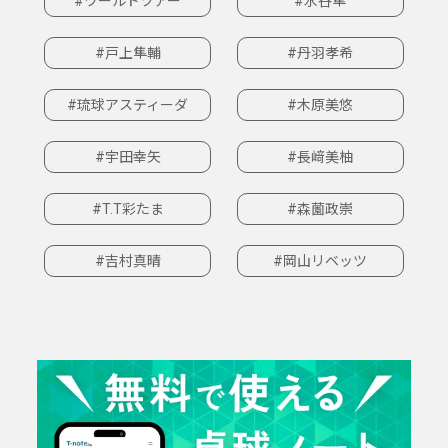
#ワールドツアー
#水谷隼
#戸上隼輔
#丹羽孝希
#琉球アスティーダ
#木原美悠
#宇田幸矢
#長﨑美柚
#T.T彩たま
#森薗政崇
#吉村真晴
#岡山リベッツ