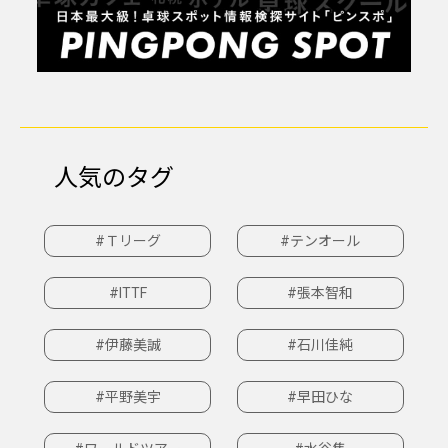
人気のタグ
#Ｔリーグ
#テンオール
#ITTF
#張本智和
#伊藤美誠
#石川佳純
#平野美宇
#早田ひな