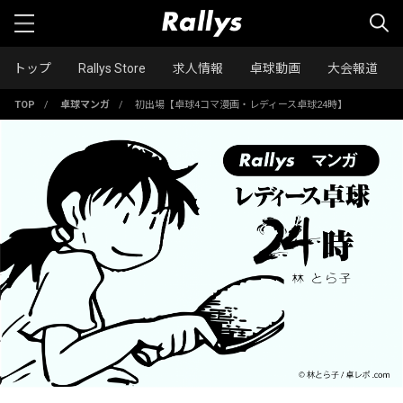
トップ
Rallys Store
求人情報
卓球動画
大会報道
TOP
/
卓球マンガ
/
初出場【卓球4コマ漫画・レディース卓球24時】