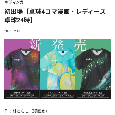
卓球マンガ
初出場【卓球4コマ漫画・レディース
卓球24時】
2018.12.15
作：林とらこ（漫画家）