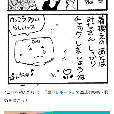
4コマを読んだ後は、
『卓球レポート』
で卓球の技術・戦
術を磨こう！