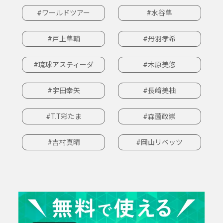
#ワールドツアー
#水谷隼
#戸上隼輔
#丹羽孝希
#琉球アスティーダ
#木原美悠
#宇田幸矢
#長﨑美柚
#T.T彩たま
#森薗政崇
#吉村真晴
#岡山リベッツ