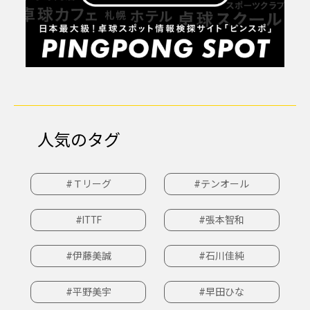
人気のタグ
#Ｔリーグ
#テンオール
#ITTF
#張本智和
#伊藤美誠
#石川佳純
#平野美宇
#早田ひな