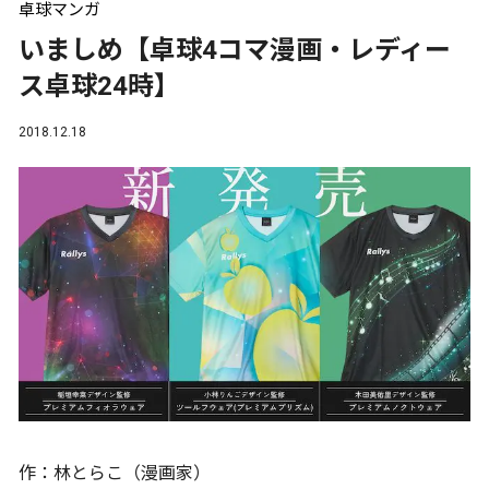
卓球マンガ
いましめ【卓球4コマ漫画・レディー
ス卓球24時】
2018.12.18
作：林とらこ（漫画家）