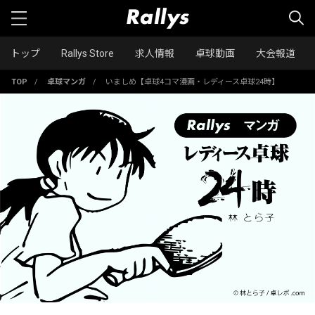
トップ
Rallys Store
求人情報
卓球動画
大会報道
TOP
/
卓球マンガ
/
いましめ【卓球4コマ漫画・レディース卓球24時】