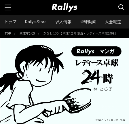
トップ
Rallys Store
求人情報
卓球動画
大会報道
TOP
/
卓球マンガ
/
かなしばり【卓球4コマ漫画・レディース卓球24時】