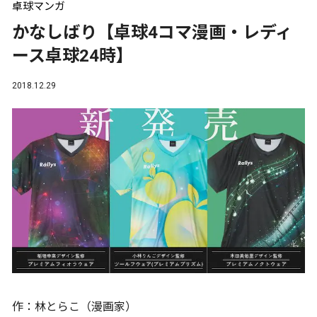
卓球マンガ
かなしばり【卓球4コマ漫画・レディ
ース卓球24時】
2018.12.29
作：林とらこ（漫画家）