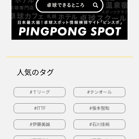
人気のタグ
#Ｔリーグ
#テンオール
#ITTF
#張本智和
#伊藤美誠
#石川佳純