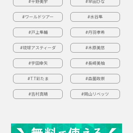
#平野美宇
#早田ひな
#ワールドツアー
#水谷隼
#戸上隼輔
#丹羽孝希
#琉球アスティーダ
#木原美悠
#宇田幸矢
#長﨑美柚
#T.T彩たま
#森薗政崇
#吉村真晴
#岡山リベッツ