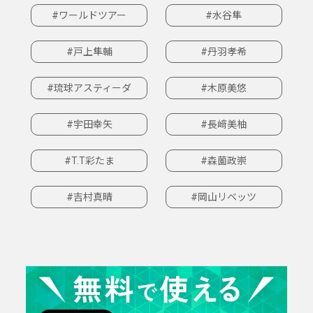
#ワールドツアー
#水谷隼
#戸上隼輔
#丹羽孝希
#琉球アスティーダ
#木原美悠
#宇田幸矢
#長﨑美柚
#T.T彩たま
#森薗政崇
#吉村真晴
#岡山リベッツ