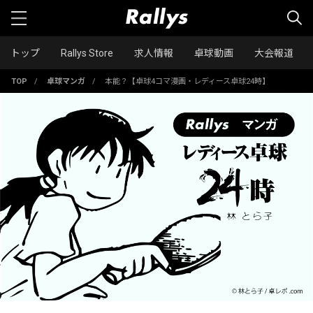
トップ
Rallys Store
求人情報
卓球動画
大会報道
TOP
/
卓球マンガ
/
本能？【卓球4コマ漫画・レディース卓球24時】