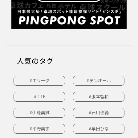
人気のタグ
#Ｔリーグ
#テンオール
#ITTF
#張本智和
#伊藤美誠
#石川佳純
#平野美宇
#早田ひな