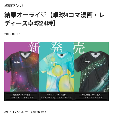
卓球マンガ
結果オーライ♡【卓球4コマ漫画・レ
ディース卓球24時】
2019.01.17
作：林とらこ（漫画家）