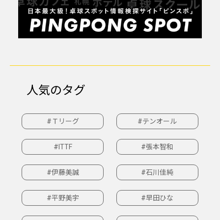
人気のタグ
#Ｔリーグ
#テンオール
#ITTF
#張本智和
#伊藤美誠
#石川佳純
#平野美宇
#早田ひな