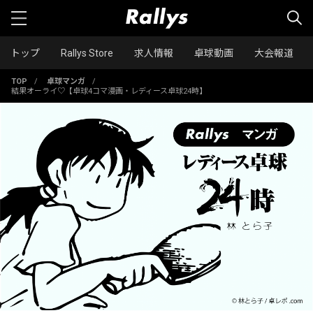
トップ
Rallys Store
求人情報
卓球動画
大会報道
TOP
/
卓球マンガ
/
結果オーライ♡【卓球4コマ漫画・レディース卓球24時】