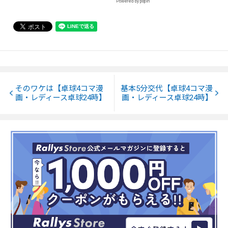
Powered by popIn
そのワケは【卓球4コマ漫
基本5分交代【卓球4コマ漫
画・レディース卓球24時】
画・レディース卓球24時】