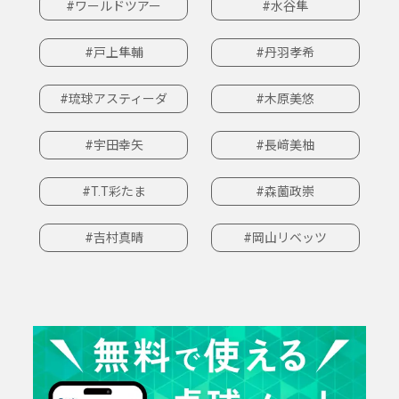
#ワールドツアー
#水谷隼
#戸上隼輔
#丹羽孝希
#琉球アスティーダ
#木原美悠
#宇田幸矢
#長﨑美柚
#T.T彩たま
#森薗政崇
#吉村真晴
#岡山リベッツ