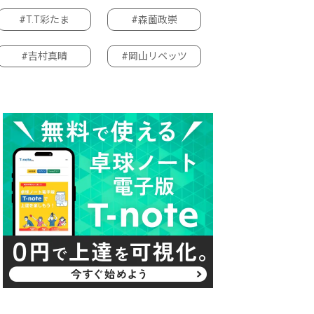
#T.T彩たま
#森薗政崇
#吉村真晴
#岡山リベッツ