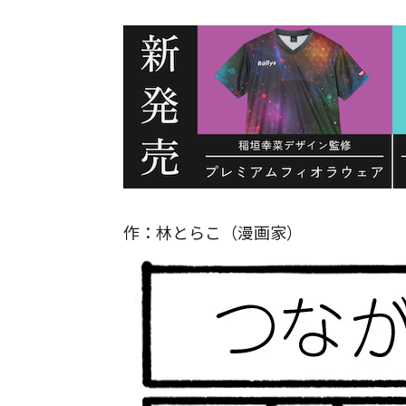
作：林とらこ（漫画家）