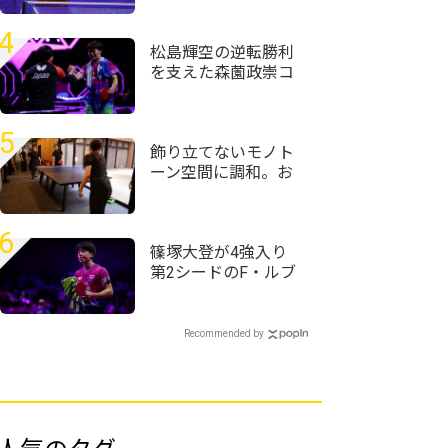
東芝なども接戦制す
＜第76回全日本実業
4
団卓球選手権大会＞
松島輝空の逆転勝利
を支えた森薗政崇コ
ーチ「TTRがない中で
上手く組み立てられ
た」＜卓球・WTTチ
5
ャンピオンズ横浜
飾り立てないモノト
2026＞
ーン空間に調和。お
丸山ホテルがT4
OFFICEで仕掛けるサ
ウナと湯上がりの対
6
話
篠塚大登が4強入り
第2シードのF・ルブ
ランを撃破＜卓球・
WTTチャンピオンズ
横浜2026＞
Recommended by