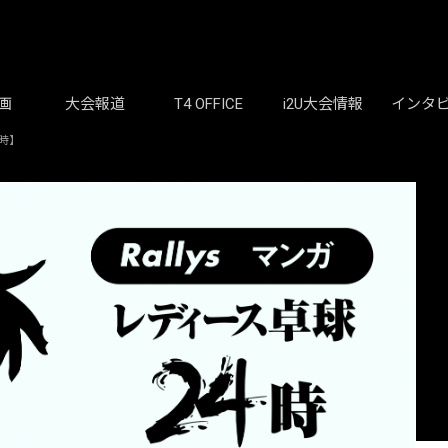
画
大会報道
T4 OFFICE
i2U大会情報
インタ
時】