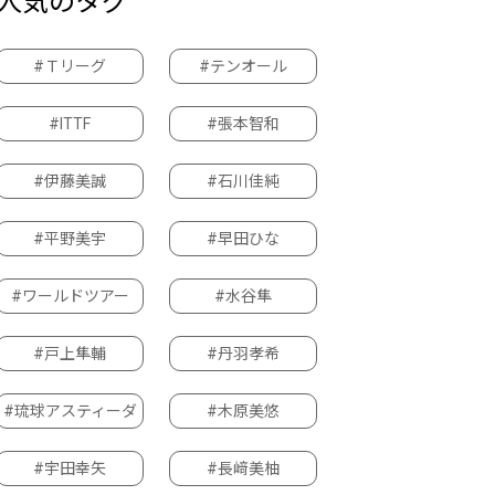
人気のタグ
#Ｔリーグ
#テンオール
#ITTF
#張本智和
#伊藤美誠
#石川佳純
#平野美宇
#早田ひな
#ワールドツアー
#水谷隼
#戸上隼輔
#丹羽孝希
#琉球アスティーダ
#木原美悠
#宇田幸矢
#長﨑美柚