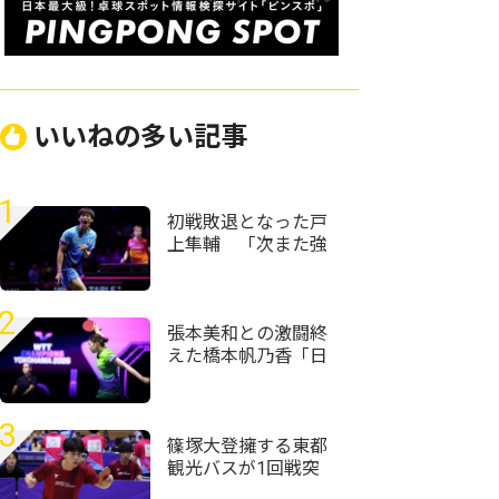
いいねの多い記事
1
初戦敗退となった戸
上隼輔 「次また強
くなって日本でプレ
ーできるように頑張
りたい」＜卓球・
2
WTTチャンピオンズ
張本美和との激闘終
横浜2026＞
えた橋本帆乃香「日
本人選手は世界で一
番カット打ちがうま
い」＜卓球・WTTチ
3
ャンピオンズ横浜
篠塚大登擁する東都
2026＞
観光バスが1回戦突
破 トヨタ自動車、