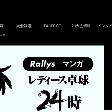
画
大会報道
T4 OFFICE
i2U大会情報
インタ
24時】