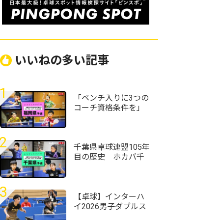
いいねの多い記事
1
「ベンチ入りに3つの
コーチ資格条件を」
＜全農杯2026年全日
本卓球選手権大会
（ホープス・カブ・
2
バンビの部）福岡県
千葉県卓球連盟105年
予選会＞
目の歴史 ホカバ千
葉代表19人が決定＜
全農杯2026年全日本
卓球選手権大会（ホ
3
ープス・カブ・バン
【卓球】インターハ
ビの部）千葉県予選
イ2026男子ダブルス
会＞
の組み合わせ決定