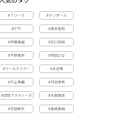
人気のタグ
#Ｔリーグ
#テンオール
#ITTF
#張本智和
#伊藤美誠
#石川佳純
#平野美宇
#早田ひな
#ワールドツアー
#水谷隼
#戸上隼輔
#丹羽孝希
#琉球アスティーダ
#木原美悠
#宇田幸矢
#長﨑美柚