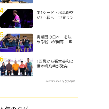
野田学園・岩井田駿
斗/中野琥珀ペアが第
4
1シードに
第1シード・松島輝空
が2回戦へ 世界ラン
ク26位・周启豪に勝
利＜卓球・WTTチャ
ンピオンズ横浜2026
5
＞
実業団の日本一を決
める戦いが開幕 JR
東日本仙台が松戸市
役所下してグループ1
位に＜第76回全日本
6
実業団卓球選手権大
1回戦から張本美和と
会＞
橋本帆乃香が激突
張本智和も参加のド
ローセレモニーが実
施＜卓球・WTTチャ
Recommended by
ンピオンズ横浜2026
＞