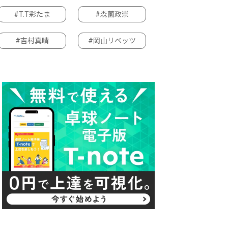
#T.T彩たま
#森薗政崇
#吉村真晴
#岡山リベッツ