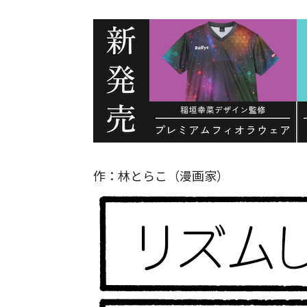
作：林とらこ（漫画家）