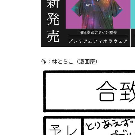
作：林とらこ（漫画家）