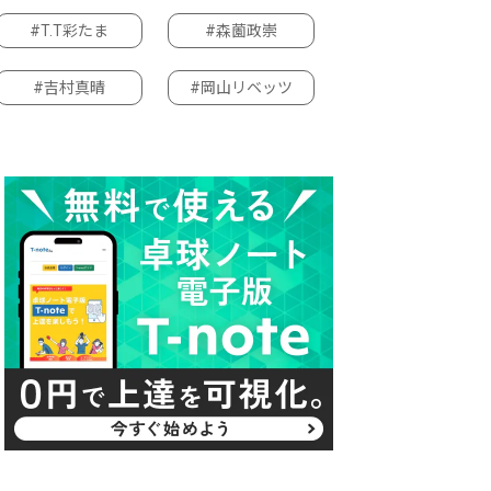
#T.T彩たま
#森薗政崇
#吉村真晴
#岡山リベッツ