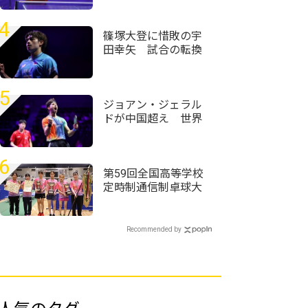
東芝なども接戦制す
＜第76回全日本実業
4
団卓球選手権大会＞
篠塚大登に惜敗の宇
田幸矢 試合の転換
点に「どう自分で調
整していくか少し迷
った」＜卓球・WTT
5
チャンピオンズ横浜
ジョアン・ジェラル
2026＞
ドが中国超え 世界
ランク12位・温瑞博
を破る＜卓球・WTT
チャンピオンズ横浜
6
2026＞
第59回全国高等学校
定時制通信制卓球大
会
Recommended by