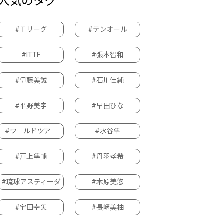
人気のタグ
#Ｔリーグ
#テンオール
#ITTF
#張本智和
#伊藤美誠
#石川佳純
#平野美宇
#早田ひな
#ワールドツアー
#水谷隼
#戸上隼輔
#丹羽孝希
#琉球アスティーダ
#木原美悠
#宇田幸矢
#長﨑美柚