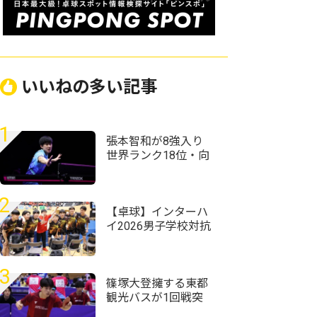
いいねの多い記事
1
張本智和が8強入り
世界ランク18位・向
鵬にストレート勝利
＜卓球・WTTチャン
ピオンズ横浜2026＞
2
【卓球】インターハ
イ2026男子学校対抗
の組み合わせ決定
野田学園高校は前回
王者として迎える夏
3
篠塚大登擁する東都
観光バスが1回戦突
破 トヨタ自動車、