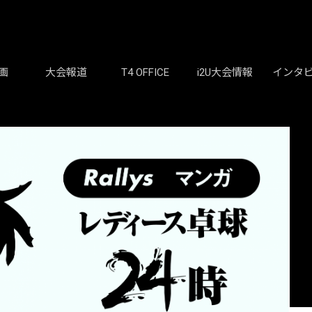
画
大会報道
T4 OFFICE
i2U大会情報
インタ