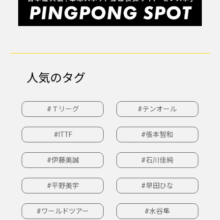
人気のタグ
#Ｔリーグ
#テンオール
#ITTF
#張本智和
#伊藤美誠
#石川佳純
#平野美宇
#早田ひな
#ワールドツアー
#水谷隼