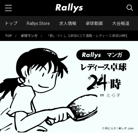
トップ
Rallys Store
求人情報
卓球動画
大会報道
TOP
/
卓球マンガ
/
「新」づくし【卓球4コマ漫画・レディース卓球24時】