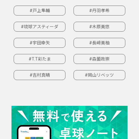
#戸上隼輔
#丹羽孝希
#琉球アスティーダ
#木原美悠
#宇田幸矢
#長﨑美柚
#T.T彩たま
#森薗政崇
#吉村真晴
#岡山リベッツ