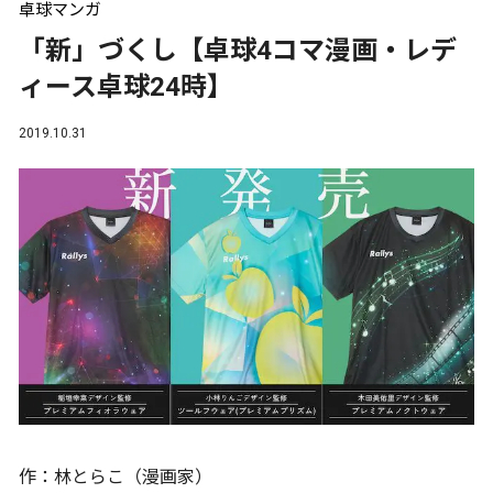
卓球マンガ
「新」づくし【卓球4コマ漫画・レデ
ィース卓球24時】
2019.10.31
作：林とらこ（漫画家）