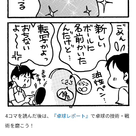
4コマを読んだ後は、
『卓球レポート』
で卓球の技術・戦
術を磨こう！