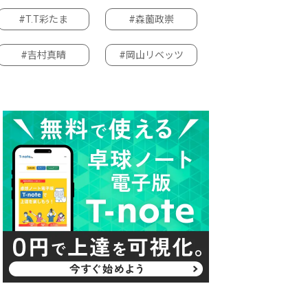
#T.T彩たま
#森薗政崇
#吉村真晴
#岡山リベッツ