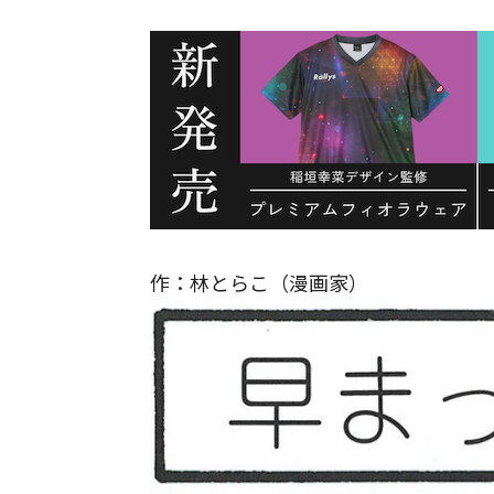
作：林とらこ（漫画家）