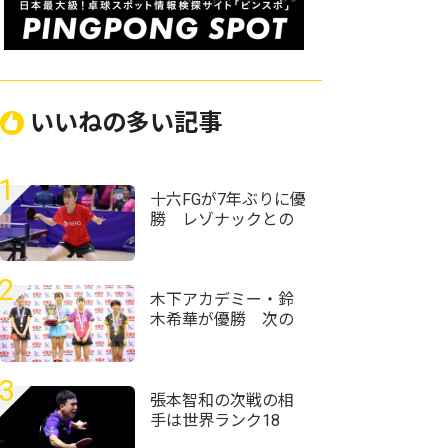
いいねの多い記事
1
十六FGが7年ぶりに優
勝 レゾナックとの
決勝戦を制す＜第76
回全日本実業団卓球
選手権大会＞
2
木下アカデミー・鈴
木希華が優勝 次の
目標は「一年生で全
中優勝」＜卓球・全
農杯全日本ホカバ
3
2026/ホープス女子＞
張本智和の次戦の相
手は世界ランク18
位・向鵬に USスマ