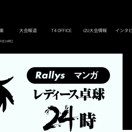
画
大会報道
T4 OFFICE
i2U大会情報
インタ
球24時】