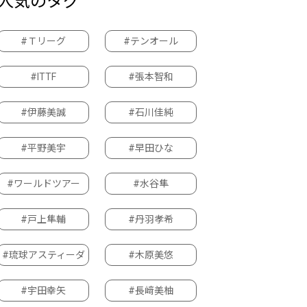
人気のタグ
#Ｔリーグ
#テンオール
#ITTF
#張本智和
#伊藤美誠
#石川佳純
#平野美宇
#早田ひな
#ワールドツアー
#水谷隼
#戸上隼輔
#丹羽孝希
#琉球アスティーダ
#木原美悠
#宇田幸矢
#長﨑美柚