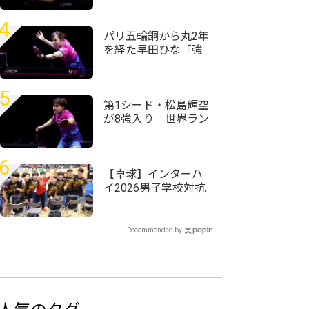
ッシュ快進撃のシド
レンコ破る＜卓球・
4
WTTチャンピオンズ
パリ五輪銅から丸2年
横浜2026＞
を経た早田ひな「強
かったときの感覚が
戻ってきている」＜
卓球・WTTチャンピ
5
オンズ横浜2026＞
第1シード・松島輝空
が8強入り 世界ラン
ク13位・リンドに完
勝＜卓球・WTTチャ
ンピオンズ横浜2026
6
＞
【卓球】インターハ
イ2026男子学校対抗
の組み合わせ決定
野田学園高校は前回
王者として迎える夏
Recommended by