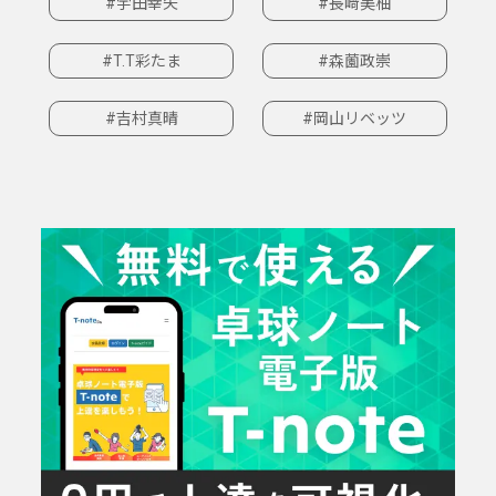
#宇田幸矢
#長﨑美柚
#T.T彩たま
#森薗政崇
#吉村真晴
#岡山リベッツ