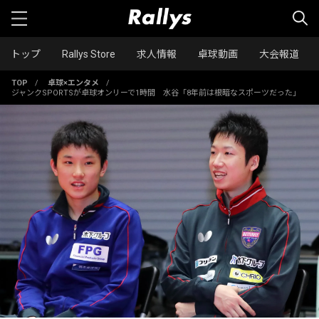
トップ
Rallys Store
求人情報
卓球動画
大会報道
TOP
/
卓球×エンタメ
/
ジャンクSPORTSが卓球オンリーで1時間 水谷「8年前は根暗なスポーツだった」