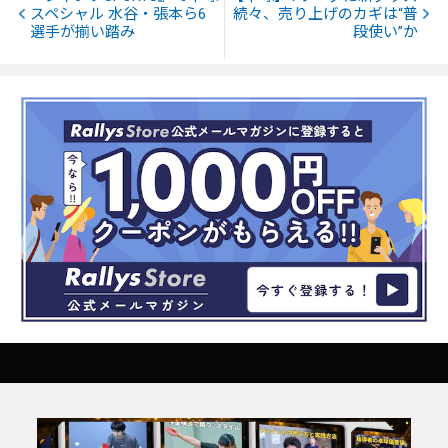
スペシャル 水谷・張本ら6
続々、売り上げのカギは“普
選手が揃い踏み
段使い”か