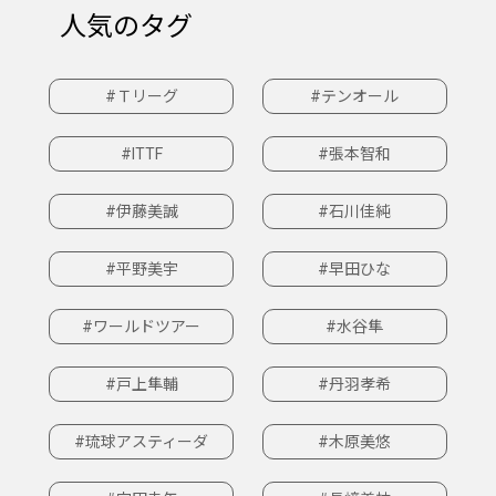
人気のタグ
#Ｔリーグ
#テンオール
#ITTF
#張本智和
#伊藤美誠
#石川佳純
#平野美宇
#早田ひな
#ワールドツアー
#水谷隼
#戸上隼輔
#丹羽孝希
#琉球アスティーダ
#木原美悠