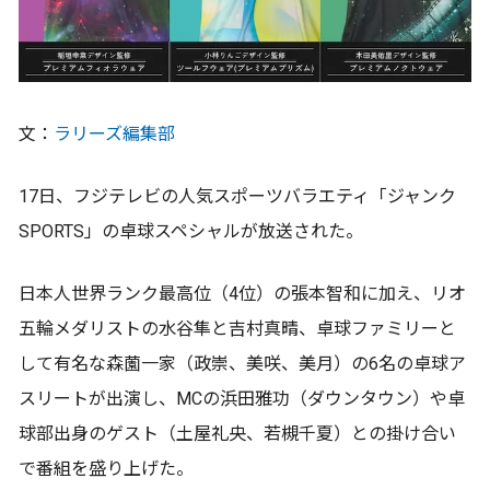
文：
ラリーズ編集部
17日、フジテレビの人気スポーツバラエティ「ジャンク
SPORTS」の卓球スペシャルが放送された。
日本人世界ランク最高位（4位）の張本智和に加え、リオ
五輪メダリストの水谷隼と吉村真晴、卓球ファミリーと
して有名な森薗一家（政崇、美咲、美月）の6名の卓球ア
スリートが出演し、MCの浜田雅功（ダウンタウン）や卓
球部出身のゲスト（土屋礼央、若槻千夏）との掛け合い
で番組を盛り上げた。