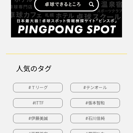
人気のタグ
#Ｔリーグ
#テンオール
#ITTF
#張本智和
#伊藤美誠
#石川佳純