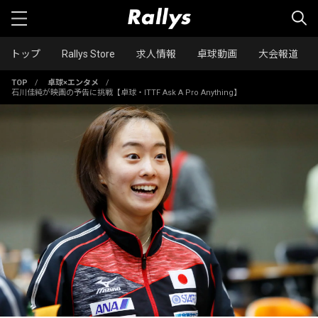
トップ
Rallys Store
求人情報
卓球動画
大会報道
TOP
/
卓球×エンタメ
/
石川佳純が映画の予告に挑戦【卓球・ITTF Ask A Pro Anything】