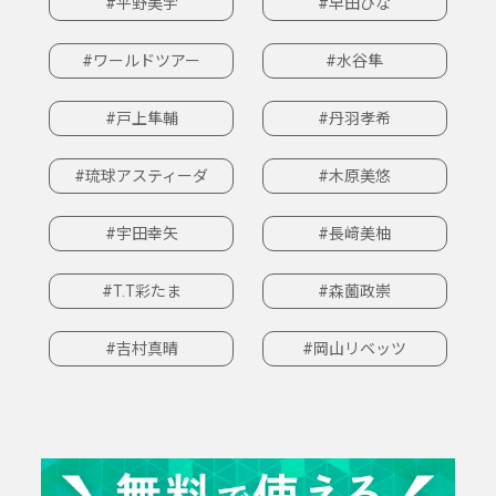
#平野美宇
#早田ひな
#ワールドツアー
#水谷隼
#戸上隼輔
#丹羽孝希
#琉球アスティーダ
#木原美悠
#宇田幸矢
#長﨑美柚
#T.T彩たま
#森薗政崇
#吉村真晴
#岡山リベッツ