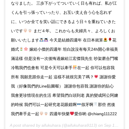
なりました。 三歩下がってついていく日も有れば、私が江
くんを引っ張っていったり、お互い支え合う心を忘れず
に、いつか全てを笑い話にできるよう日々を重ねていきた
いです
まだ４年。 これからも夫婦共々、よろしくお
願いいたします
今天是結婚四週年 在日本就算
花
婚式
嫁給小傑的四週年 坦白說沒有每天24h開心幸福美
滿這樣 但是沒有一次後悔過嫁給江宏傑我先生 吵架磨合鬥嘴
冷戰我們也會有 可是今天可以牽手
在一起 你可以包容我
所有 我願意跟你走一起 這樣不就很完美了嗎？
謝謝你愛
我（好像我們的Line貼圖喔） 謝謝你包容我 謝謝你的貼心
我會更珍惜現在的生活 希望我們白頭到老 真的變成阿公阿嬤
的時候 我們可以一起研究老花眼鏡啊
假牙啊
那些 然後
我們牽手走一起
四週年快樂
愛你喲 @chiang111222
A post shared by
aifukuhara
(@aifukuhara9113) on
Sep 1, 2020 at 8:54am PDT