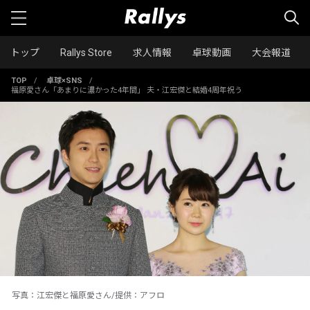
トップ
Rallys Store
求人情報
卓球動画
大会報道
TOP
/
卓球×SNS
/
福原愛さん「あまりに濃かった4年間」 夫・江宏傑と結婚4周年祝う
写真：江宏傑と福原愛さん/提供：アフロ