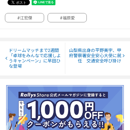
#江宏傑
#福原愛
ドリームマッチまで2週間
山梨県出身の平野美宇、甲
「卓球をみんなで応援しよ
府警察署安全安心大使に就
うキャンペーン」に早田ひ
任 交通安全呼び掛け
な登場