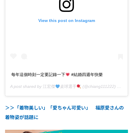
View this post on Instagram
每年這個時刻一定要記錄一下
#結婚四週年快樂
A post shared by
江宏傑
桌球選手
(@chiang111222) on
Sep 
＞＞「着物美しい」「愛ちゃん可愛い」 福原愛さんの
着物姿が話題に