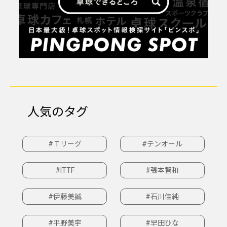
人気のタグ
#Ｔリーグ
#テンオール
#ITTF
#張本智和
#伊藤美誠
#石川佳純
#平野美宇
#早田ひな