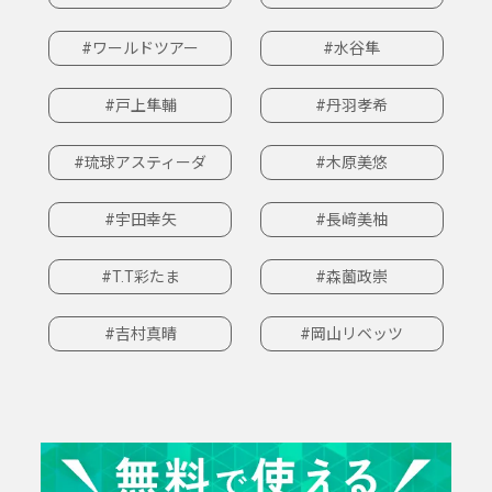
#ワールドツアー
#水谷隼
#戸上隼輔
#丹羽孝希
#琉球アスティーダ
#木原美悠
#宇田幸矢
#長﨑美柚
#T.T彩たま
#森薗政崇
#吉村真晴
#岡山リベッツ