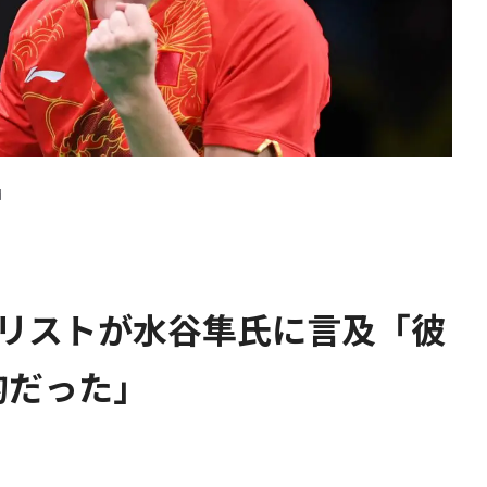
d
ダリストが水谷隼氏に言及「彼
的だった」