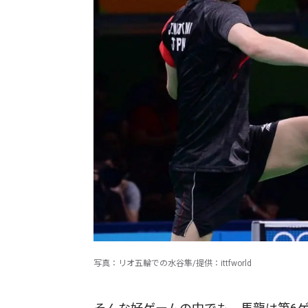
写真：リオ五輪での水谷隼/提供：ittfworld