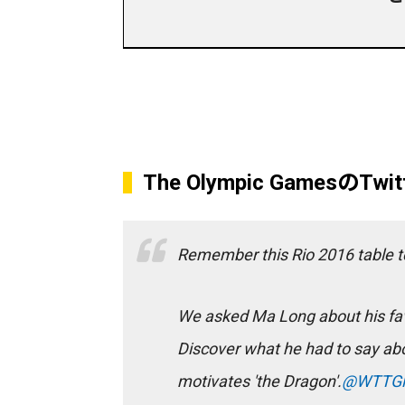
The Olympic GamesのTwit
Remember this Rio 2016 table te
We asked Ma Long about his fav
Discover what he had to say about
motivates 'the Dragon'.
@WTTGl