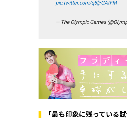
pic.twitter.com/q8ljrGAtFM
— The Olympic Games (@Olymp
「最も印象に残っている試