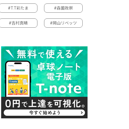
#T.T彩たま
#森薗政崇
#吉村真晴
#岡山リベッツ