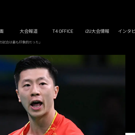
画
大会報道
T4 OFFICE
i2U大会情報
インタ
の試合は最も印象的だった」