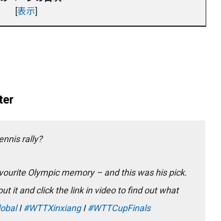
[
表示
]
ter
nnis rally?
ourite Olympic memory – and this was his pick.
 it and click the link in video to find out what
obal
I
#WTTXinxiang
I
#WTTCupFinals