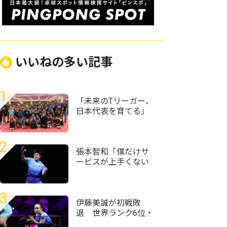
いいねの多い記事
1
「未来のTリーガー、
日本代表を育てる」
カグヤガールズ、ク
ラウドファンディン
グを開始
2
張本智和「僕だけサ
ービスが上手くない
自信がある」強化し
てきたサービスで初
戦完勝＜卓球・WTT
3
チャンピオンズ横浜
伊藤美誠が初戦敗
2026＞
退 世界ランク6位・
王藝迪に惜敗＜卓