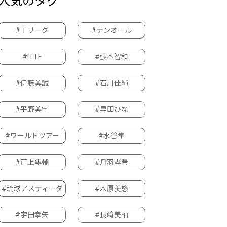
人気のタグ
#Ｔリーグ
#テンオール
#ITTF
#張本智和
#伊藤美誠
#石川佳純
#平野美宇
#早田ひな
#ワールドツアー
#水谷隼
#戸上隼輔
#丹羽孝希
#琉球アスティーダ
#木原美悠
#宇田幸矢
#長﨑美柚