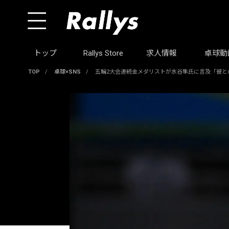
トップ
Rallys Store
求人情報
卓球動
TOP
/
卓球×SNS
/
五輪2大会連続金メダリストが水谷隼氏に言及「彼と