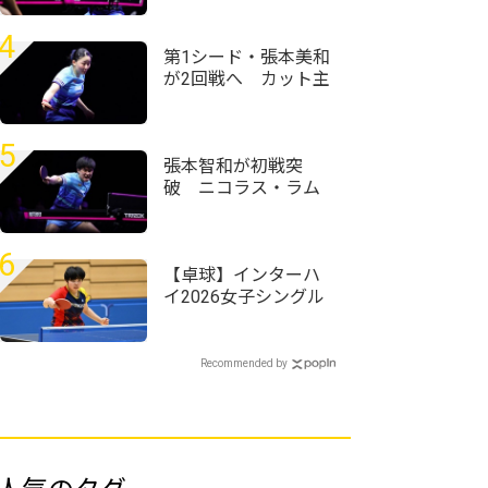
球・WTTチャンピオ
ンズ横浜2026＞
4
第1シード・張本美和
が2回戦へ カット主
戦型の橋本帆乃香と
の接戦を制す＜卓
球・WTTチャンピオ
5
ンズ横浜2026＞
張本智和が初戦突
破 ニコラス・ラム
を破り好発進＜卓
球・WTTチャンピオ
ンズ横浜2026＞
6
【卓球】インターハ
イ2026女子シングル
スの組み合わせ決
定 第1シードには四
天王寺・髙森愛央が
Recommended by
入る