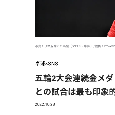
写真：リオ五輪での馬龍（マロン・中国）/提供：ittfworl
卓球×SNS
五輪2大会連続金メ
との試合は最も印象
2022.10.28