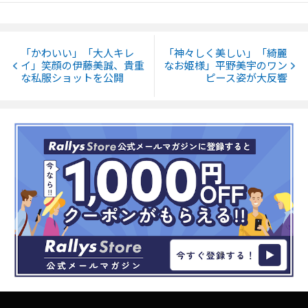
「かわいい」「大人キレ
「神々しく美しい」「綺麗
イ」笑顔の伊藤美誠、貴重
なお姫様」平野美宇のワン
な私服ショットを公開
ピース姿が大反響