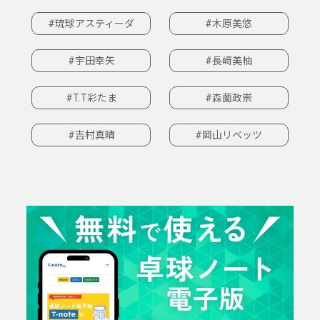
#琉球アスティーダ
#木原美悠
#宇田幸矢
#長﨑美柚
#T.T彩たま
#森薗政崇
#吉村真晴
#岡山リベッツ