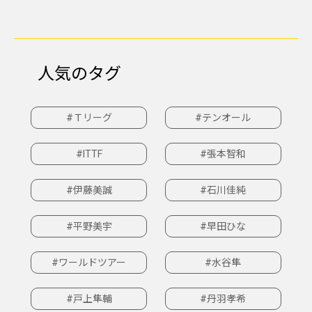
人気のタグ
#Ｔリーグ
#テンオール
#ITTF
#張本智和
#伊藤美誠
#石川佳純
#平野美宇
#早田ひな
#ワールドツアー
#水谷隼
#戸上隼輔
#丹羽孝希