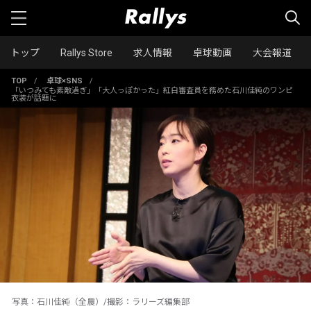
トップ
Rallys Store
求人情報
卓球動画
大会報道
TOP
/
卓球×SNS
/
「いつみても素敵過ぎ」「大人っぽかった」紅白審査員を務めた石川佳純のワンピ
衣装が話題に
写真：石川佳純（全農）/撮影：ラリーズ編集部