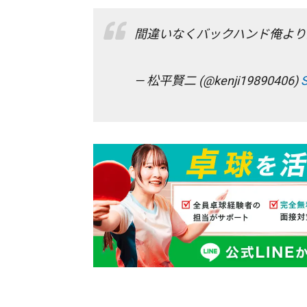
間違いなくバックハンド俺より
— 松平賢二 (@kenji19890406)
S