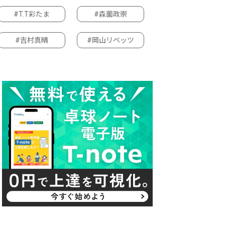
#T.T彩たま
#森薗政崇
#吉村真晴
#岡山リベッツ