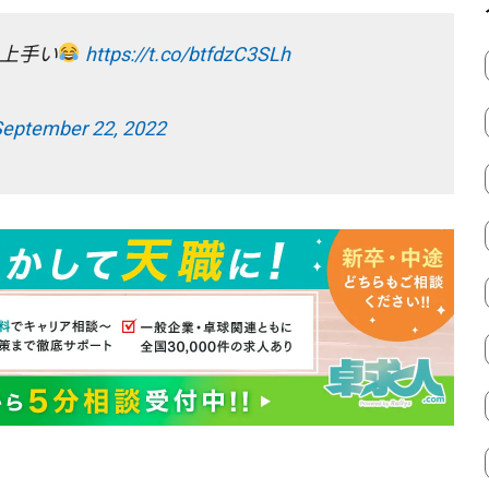
上手い
https://t.co/btfdzC3SLh
eptember 22, 2022