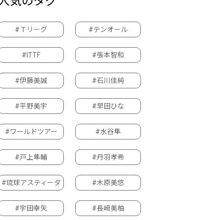
人気のタグ
#Ｔリーグ
#テンオール
#ITTF
#張本智和
#伊藤美誠
#石川佳純
#平野美宇
#早田ひな
#ワールドツアー
#水谷隼
#戸上隼輔
#丹羽孝希
#琉球アスティーダ
#木原美悠
#宇田幸矢
#長﨑美柚