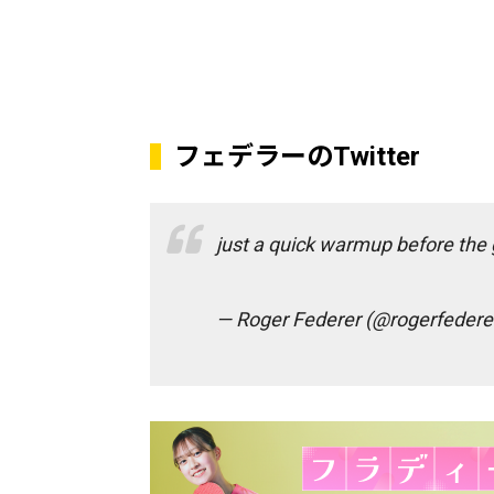
フェデラーのTwitter
just a quick warmup before the
— Roger Federer (@rogerfedere