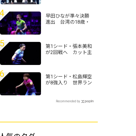
ローセレモニーが実
施＜卓球・WTTチャ
4
ンピオンズ横浜2026
早田ひなが準々決勝
＞
進出 台湾の18歳・
葉伊恬を破る＜卓
球・WTTチャンピオ
ンズ横浜2026＞
5
第1シード・張本美和
が2回戦へ カット主
戦型の橋本帆乃香と
の接戦を制す＜卓
球・WTTチャンピオ
6
ンズ横浜2026＞
第1シード・松島輝空
が8強入り 世界ラン
ク13位・リンドに完
勝＜卓球・WTTチャ
ンピオンズ横浜2026
Recommended by
＞