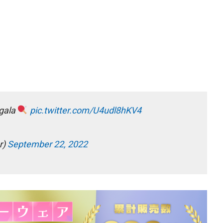
 gala
pic.twitter.com/U4udl8hKV4
r)
September 22, 2022