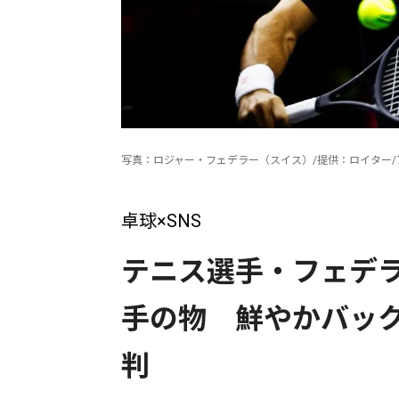
写真：ロジャー・フェデラー（スイス）/提供：ロイター/
卓球×SNS
テニス選手・フェデラ
手の物 鮮やかバッ
判