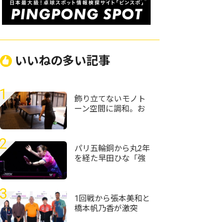
いいねの多い記事
1
飾り立てないモノト
ーン空間に調和。お
丸山ホテルがT4
OFFICEで仕掛けるサ
ウナと湯上がりの対
2
話
パリ五輪銅から丸2年
を経た早田ひな「強
かったときの感覚が
戻ってきている」＜
卓球・WTTチャンピ
3
オンズ横浜2026＞
1回戦から張本美和と
橋本帆乃香が激突
張本智和も参加のド