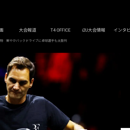
画
大会報道
T4 OFFICE
i2U大会情報
インタ
の物 鮮やかバックドライブに卓球選手も太鼓判