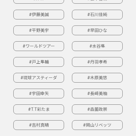
#伊藤美誠
#石川佳純
#平野美宇
#早田ひな
#ワールドツアー
#水谷隼
#戸上隼輔
#丹羽孝希
#琉球アスティーダ
#木原美悠
#宇田幸矢
#長﨑美柚
#T.T彩たま
#森薗政崇
#吉村真晴
#岡山リベッツ