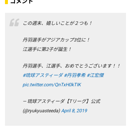
コメント
この週末、嬉しいことが２つも！
丹羽選手がアジアカップ3位に！
江選手に第2子が誕生！
丹羽選手、江選手、おめでとうございます！！
#琉球アスティーダ
#丹羽孝希
#江宏傑
pic.twitter.com/QnTxH0kTIK
— 琉球アスティーダ【Tリーグ】公式
(@ryukyuasteeda)
April 8, 2019