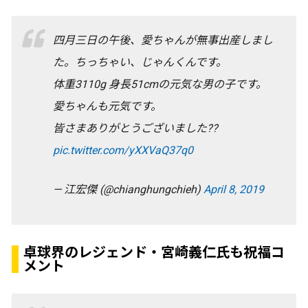
四月三日の午後、愛ちゃんが無事出産しまし
た。ちっちゃい、じゃんくんです。
体重3110g 身長51cmの元気な男の子です。
愛ちゃんも元気です。
皆さまありがとうございました??
pic.twitter.com/yXXVaQ37q0
— 江宏傑 (@chianghungchieh)
April 8, 2019
卓球界のレジェンド・宮崎義仁氏も祝福コ
メント