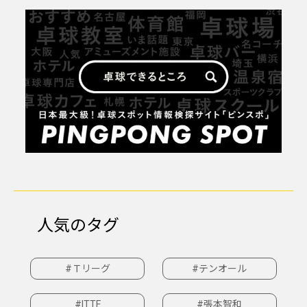
人気のタグ
#Ｔリーグ
#テンオール
#ITTF
#張本智和