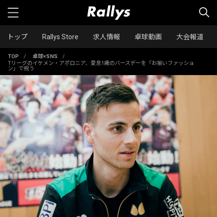
トップ
Rallys Store
求人情報
卓球動画
大会報道
TOP
/
卓球×SNS
/
Tリーグのイケメン・アポロニア、愛息1歳のバースデーを「お揃いファッショ
ン」で祝う