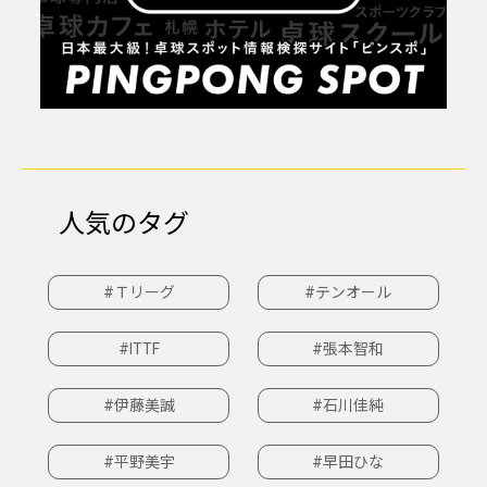
人気のタグ
#Ｔリーグ
#テンオール
#ITTF
#張本智和
#伊藤美誠
#石川佳純
#平野美宇
#早田ひな