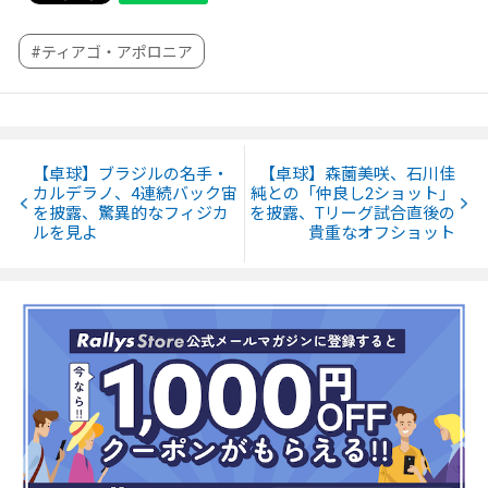
#ティアゴ・アポロニア
【卓球】ブラジルの名手・
【卓球】森薗美咲、石川佳
カルデラノ、4連続バック宙
純との「仲良し2ショット」
を披露、驚異的なフィジカ
を披露、Tリーグ試合直後の
ルを見よ
貴重なオフショット