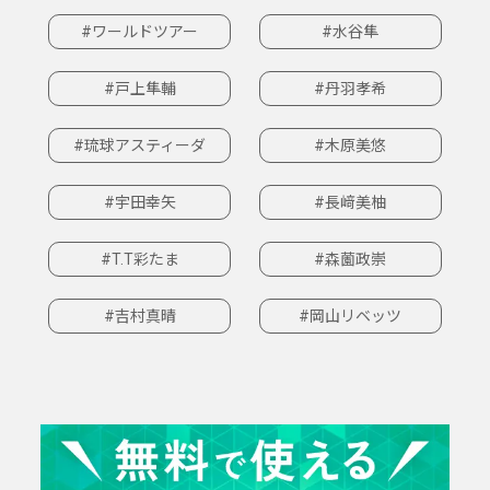
#ワールドツアー
#水谷隼
#戸上隼輔
#丹羽孝希
#琉球アスティーダ
#木原美悠
#宇田幸矢
#長﨑美柚
#T.T彩たま
#森薗政崇
#吉村真晴
#岡山リベッツ